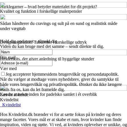
Hæklegarner – hvad betyder materialet for dit projekt?
Kvalitet og funktion i forskellige malerpensler
Sådan håndterer du cravings og sult på en sund og realistisk måde
under vægttab
Hold dig opdateret – tilmeld dig
Designinspiration: Taburetter i forskellige udtryk
Viden du kan bruge med det samme – sendt direkte til dig.
Din mail
Broderikits, der giver anledning til hyggelige stunder
Vær med
Jeg accepterer hjemmesidens brugervilkår og persondatapolitik.
Når du vælger at modtage vores nyhedsbrev, giver du samtykke til
både vores brugervilkår og privatlivspolitik. Ønsker du ikke længere
mails fra os, kan du let framelde dig.
Kendte mærker inden for padelsko samlet i ét overblik
Lær os at kende
Kvindelist
_
Kvindelist
Hos Kvindelist.dk brænder vi for at sætte fokus på kvinder og deres
mange facetter. Vores mål er at skabe et rum, hvor kvinder kan finde
inspiration, viden og støtte. Vi ved, at kvinders oplevelser er unikke, og