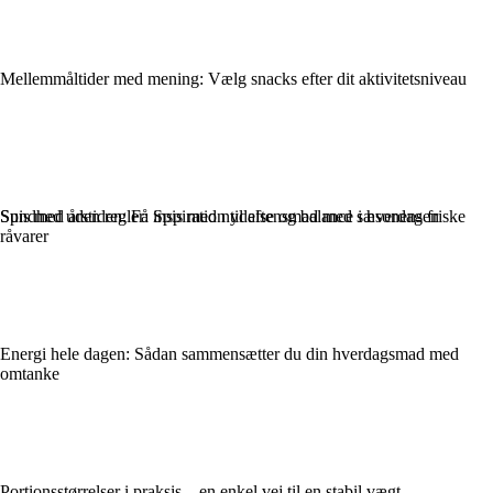
Mellemmåltider med mening: Vælg snacks efter dit aktivitetsniveau
Sundhed uden regler: Spis med nydelse og balance i hverdagen
Spis med årstiden: Få inspiration til aftensmad med sæsonens friske
råvarer
Energi hele dagen: Sådan sammensætter du din hverdagsmad med
omtanke
Portionsstørrelser i praksis – en enkel vej til en stabil vægt