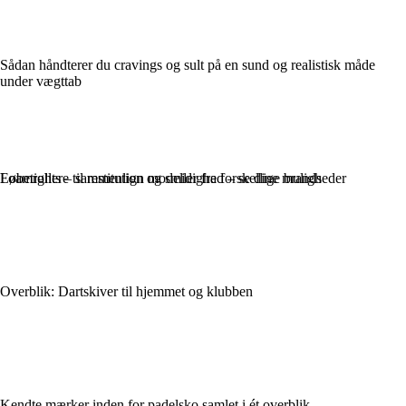
Sådan håndterer du cravings og sult på en sund og realistisk måde
under vægttab
Løbetights – sammenlign modeller fra forskellige brands
Foamrollere til restitution og smidighed – se dine muligheder
Overblik: Dartskiver til hjemmet og klubben
Kendte mærker inden for padelsko samlet i ét overblik