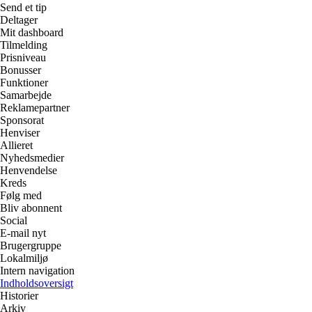
Send et tip
Deltager
Mit dashboard
Tilmelding
Prisniveau
Bonusser
Funktioner
Samarbejde
Reklamepartner
Sponsorat
Henviser
Allieret
Nyhedsmedier
Henvendelse
Kreds
Følg med
Bliv abonnent
Social
E-mail nyt
Brugergruppe
Lokalmiljø
Intern navigation
Indholdsoversigt
Historier
Arkiv