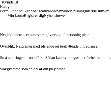
_
Kvindelist
Kategorier
Form
Sundhed
Skønhed
Kreativ
Mode
Smykker
Spisning
Interiør
Hun
Sex
Min konto
Registrér dig
Nyhedsbreve
Negleklippere – et uundværligt værktøj til personlig pleje
Overblik: Natcremer med plejende og beskyttende ingredienser
Små ændringer – stor effekt: Sådan kan hverdagsvaner forbedre dit uds
Skægkamme som en del af din plejerutine