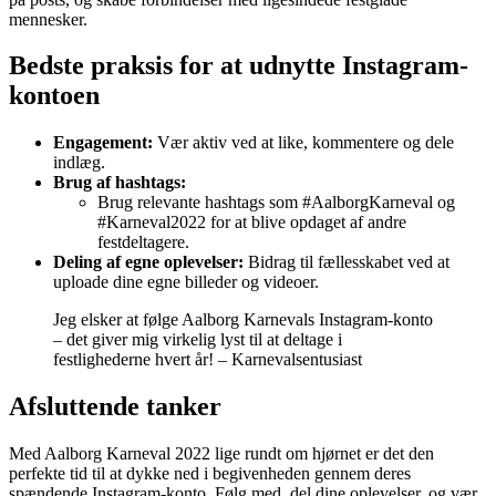
mennesker.
Bedste praksis for at udnytte Instagram-
kontoen
Engagement:
Vær aktiv ved at like, kommentere og dele
indlæg.
Brug af hashtags:
Brug relevante hashtags som #AalborgKarneval og
#Karneval2022 for at blive opdaget af andre
festdeltagere.
Deling af egne oplevelser:
Bidrag til fællesskabet ved at
uploade dine egne billeder og videoer.
Jeg elsker at følge Aalborg Karnevals Instagram-konto
– det giver mig virkelig lyst til at deltage i
festlighederne hvert år! – Karnevalsentusiast
Afsluttende tanker
Med Aalborg Karneval 2022 lige rundt om hjørnet er det den
perfekte tid til at dykke ned i begivenheden gennem deres
spændende Instagram-konto. Følg med, del dine oplevelser, og vær