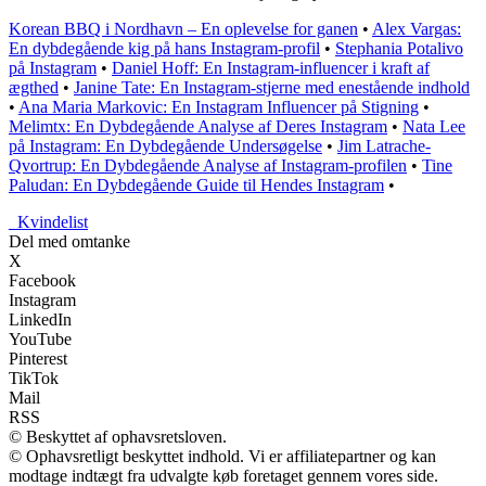
Korean BBQ i Nordhavn – En oplevelse for ganen
•
Alex Vargas:
En dybdegående kig på hans Instagram-profil
•
Stephania Potalivo
på Instagram
•
Daniel Hoff: En Instagram-influencer i kraft af
ægthed
•
Janine Tate: En Instagram-stjerne med enestående indhold
•
Ana Maria Markovic: En Instagram Influencer på Stigning
•
Melimtx: En Dybdegående Analyse af Deres Instagram
•
Nata Lee
på Instagram: En Dybdegående Undersøgelse
•
Jim Latrache-
Qvortrup: En Dybdegående Analyse af Instagram-profilen
•
Tine
Paludan: En Dybdegående Guide til Hendes Instagram
•
_
Kvindelist
Del med omtanke
X
Facebook
Instagram
LinkedIn
YouTube
Pinterest
TikTok
Mail
RSS
© Beskyttet af ophavsretsloven.
© Ophavsretligt beskyttet indhold. Vi er affiliatepartner og kan
modtage indtægt fra udvalgte køb foretaget gennem vores side.