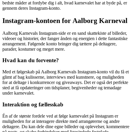
bedste måder at fordybe dig i alt, hvad karnevalet har at byde på, er
gennem deres Instagram-konto.
Instagram-kontoen for Aalborg Karneval
Aalborg Karnevals Instagram-side er en sand skattekiste af billeder,
videoer og historier, der fanger ånden og energien i dette fantastiske
arrangement. Følgende konto bringer dig tættere på deltagere,
parader, kostumer og meget mere.
Hvad kan du forvente?
Med et følgeskab på Aalborg Karnevals Instagram-konto vil du få et
glimt af bag kulisserne, interviews med kunstnere, og muligheden
for at deltage i konkurrencer og giveaways. Det er også det perfekte
sted at få opdateringer om tidsplaner, begivenheder og temadage
under karnevalet.
Interaktion og fællesskab
Én af de største fordele ved at følge karnevalet på Instagram er
muligheden for at interagere direkte med arrangørerne og andre
deltagere. Du kan dele dine egne billeder og oplevelser, kommentere
på posts, og skabe forbindelser med ligesindede festglade