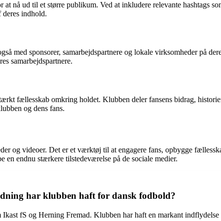
r at nå ud til et større publikum. Ved at inkludere relevante hashtags 
f deres indhold.
d også med sponsorer, samarbejdspartnere og lokale virksomheder på de
eres samarbejdspartnere.
rkt fællesskab omkring holdet. Klubben deler fansens bidrag, historier 
 klubben og dens fans.
eder og videoer. Det er et værktøj til at engagere fans, opbygge fælles
e en endnu stærkere tilstedeværelse på de sociale medier.
tydning har klubben haft for dansk fodbold?
m Ikast fS og Herning Fremad. Klubben har haft en markant indflydelse 