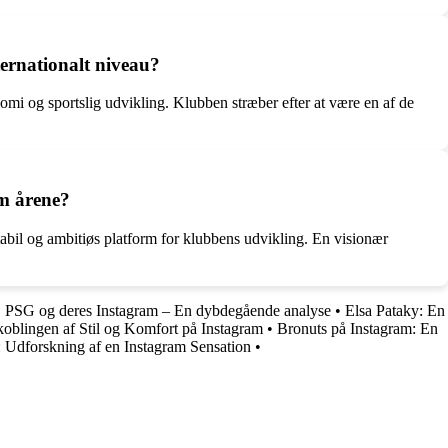
ternationalt niveau?
nomi og sportslig udvikling. Klubben stræber efter at være en af de
em årene?
stabil og ambitiøs platform for klubbens udvikling. En visionær
•
PSG og deres Instagram – En dybdegående analyse
•
Elsa Pataky: En
blingen af Stil og Komfort på Instagram
•
Bronuts på Instagram: En
 Udforskning af en Instagram Sensation
•