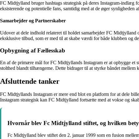
FC Midtjylland bruger hashtags strategisk på deres Instagram-indlæg fo
eksisterende og potentielle fans, samtidig med at de øger synligheden a
Samarbejder og Partnerskaber
Udover at dele indhold relateret til holdet samarbejder FC Midtjyllan
eksklusive tilbud, som er med til at skabe værdi for både klubben og d
Opbygning af Fællesskab
En af de primære mål for FC Midtjyllands Instagram er at opbygge et stæ
stolthed blandt tilhængerne. Dette bidrager til at styrke båndet mellem
Afsluttende tanker
FC Midtjyllands Instagram er mere end blot en platform for at dele bill
Instagram strategisk kan FC Midtjylland fortsætte med at vokse og skab
Hvornår blev Fc Midtjylland stiftet, og hvilken be
Fc Midtjylland blev stiftet den 2. januar 1999 som en fusion melle