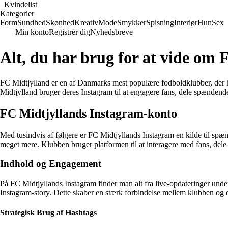
_
Kvindelist
Kategorier
Form
Sundhed
Skønhed
Kreativ
Mode
Smykker
Spisning
Interiør
Hun
Sex
Min konto
Registrér dig
Nyhedsbreve
Alt, du har brug for at vide om
FC Midtjylland er en af Danmarks mest populære fodboldklubber, der har
Midtjylland bruger deres Instagram til at engagere fans, dele spænden
FC Midtjyllands Instagram-konto
Med tusindvis af følgere er FC Midtjyllands Instagram en kilde til spæ
meget mere. Klubben bruger platformen til at interagere med fans, dele
Indhold og Engagement
På FC Midtjyllands Instagram finder man alt fra live-opdateringer under
Instagram-story. Dette skaber en stærk forbindelse mellem klubben og 
Strategisk Brug af Hashtags