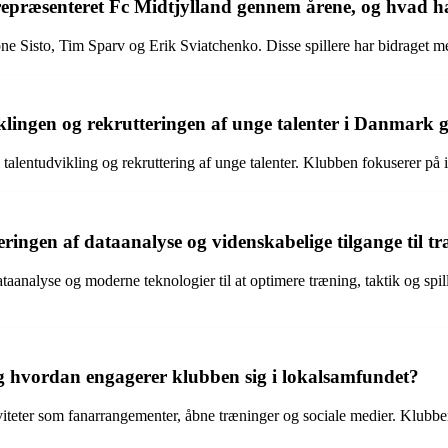
r repræsenteret Fc Midtjylland gennem årene, og hvad h
one Sisto, Tim Sparv og Erik Sviatchenko. Disse spillere har bidraget me
iklingen og rekrutteringen af unge talenter i Danmar
 talentudvikling og rekruttering af unge talenter. Klubben fokuserer på 
eringen af dataanalyse og videnskabelige tilgange til t
aanalyse og moderne teknologier til at optimere træning, taktik og spill
og hvordan engagerer klubben sig i lokalsamfundet?
tiviteter som fanarrangementer, åbne træninger og sociale medier. Klub