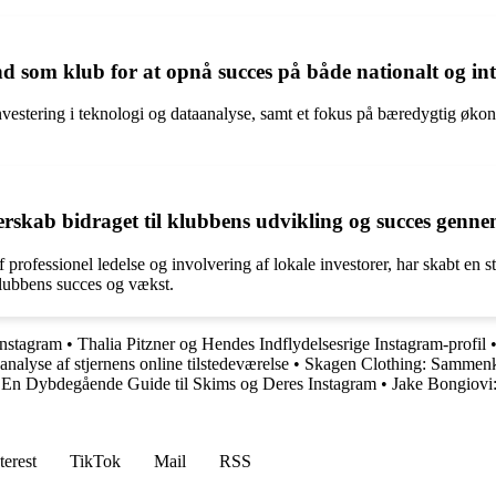
nd som klub for at opnå succes på både nationalt og in
 investering i teknologi og dataanalyse, samt et fokus på bæredygtig øko
erskab bidraget til klubbens udvikling og succes genn
f professionel ledelse og involvering af lokale investorer, har skabt en 
klubbens succes og vækst.
Instagram
•
Thalia Pitzner og Hendes Indflydelsesrige Instagram-profil
alyse af stjernens online tilstedeværelse
•
Skagen Clothing: Sammenko
•
En Dybdegående Guide til Skims og Deres Instagram
•
Jake Bongiovi:
terest
TikTok
Mail
RSS