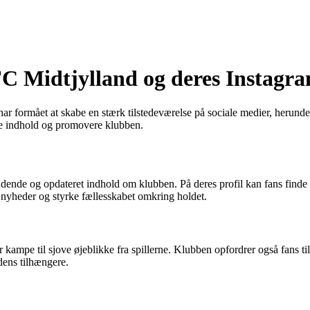
 FC Midtjylland og deres Instagr
 formået at skabe en stærk tilstedeværelse på sociale medier, herunder
de indhold og promovere klubben.
ndende og opdateret indhold om klubben. På deres profil kan fans finde
 nyheder og styrke fællesskabet omkring holdet.
 kampe til sjove øjeblikke fra spillerne. Klubben opfordrer også fans t
dens tilhængere.