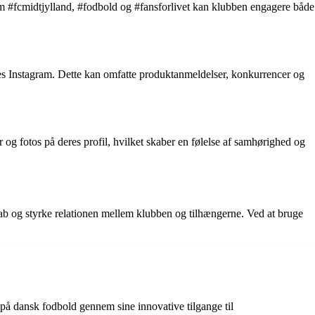
som #fcmidtjylland, #fodbold og #fansforlivet kan klubben engagere både
res Instagram. Dette kan omfatte produktanmeldelser, konkurrencer og
og fotos på deres profil, hvilket skaber en følelse af samhørighed og
skab og styrke relationen mellem klubben og tilhængerne. Ved at bruge
på dansk fodbold gennem sine innovative tilgange til