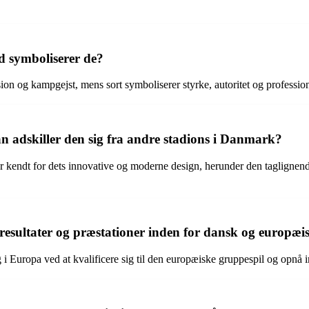
d symboliserer de?
sion og kampgejst, mens sort symboliserer styrke, autoritet og professio
 adskiller den sig fra andre stadions i Danmark?
endt for dets innovative og moderne design, herunder den taglignende 
esultater og præstationer inden for dansk og europæi
g i Europa ved at kvalificere sig til den europæiske gruppespil og opn