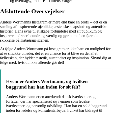
og hverdagsglimt! – En Tilfreds Følger
Afsluttende Overvejelser
Anders Wortmanns Instagram er mere end bare en profil – det er en
samling af inspirerende øjeblikke, æstetiske snapshots og autentiske
historier. Hans evne til at skabe forbindelse med sit publikum og
inspirere andre er beundringsværdig og gør ham til en førende
skikkelse på Instagram-scenen.
At følge Anders Wortmann på Instagram er ikke bare en mulighed for
at se smukke billeder, det er en chance for at blive en del af et
fællesskab, der hylder æstetik, autenticitet og inspiration. Skynd dig at
følge med, hvis du ikke allerede gør det!
Hvem er Anders Wortmann, og hvilken
baggrund har han inden for sit felt?
Anders Wortmann er en anerkendt dansk iværksætter og
forfatter, der har specialiseret sig i emner som ledelse,
iværksætteri og personlig udvikling. Han har en solid baggrund
inden for ledelse og konsulentarbejde, hvilket har bidraget til