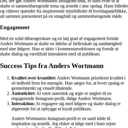
Det, der gør Anders Wortmanns Instagram unik, er hans evne til at
skabe et sammenhængende tema og æstetik i sine opslag. Hans billeder
og videoer spænder fra inspirerende rejsebilleder til hverdagsøjeblikke,
alt sammen præsenteret på en smagfuld og sammenhængende måde.
Engagement
Med en solid tilhængerskare og en høj grad af engagement formår
Anders Wortmann at skabe en følelse af fællesskab og samhørighed
med sine følgere. Han er aktiv i kommentarsektionen og formår at
skabe dialog og værdifuld interaktion med sit publikum.
Success Tips fra Anders Wortmann
Kvalitet over kvantitet:
Anders Wortmann prioriterer kvalitet i
sit indhold frem for mængde. Han sørger for, at hvert opslag er
gennemtænkt og visuelt tiltalende.
Autenticitet:
At være autentisk og ægte er nøglen til en
engagerende Instagram-profil, ifølge Anders Wortmann.
Interaktion:
At engagere sig med følgere og skabe dialog er
afgørende for at opbygge et loyalt publikum.
Anders Wortmanns Instagram-profil er en sand kilde til
inspiration og æstetik. Jeg elsker at følge med i hans rejser