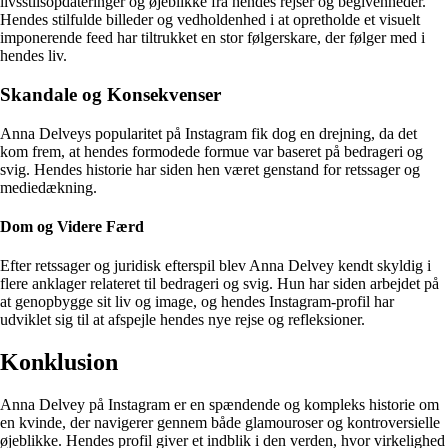
livsstilsopdateringer og øjeblikke fra hendes rejser og begivenheder.
Hendes stilfulde billeder og vedholdenhed i at opretholde et visuelt
imponerende feed har tiltrukket en stor følgerskare, der følger med i
hendes liv.
Skandale og Konsekvenser
Anna Delveys popularitet på Instagram fik dog en drejning, da det
kom frem, at hendes formodede formue var baseret på bedrageri og
svig. Hendes historie har siden hen været genstand for retssager og
mediedækning.
Dom og Videre Færd
Efter retssager og juridisk efterspil blev Anna Delvey kendt skyldig i
flere anklager relateret til bedrageri og svig. Hun har siden arbejdet på
at genopbygge sit liv og image, og hendes Instagram-profil har
udviklet sig til at afspejle hendes nye rejse og refleksioner.
Konklusion
Anna Delvey på Instagram er en spændende og kompleks historie om
en kvinde, der navigerer gennem både glamouroser og kontroversielle
øjeblikke. Hendes profil giver et indblik i den verden, hvor virkelighed