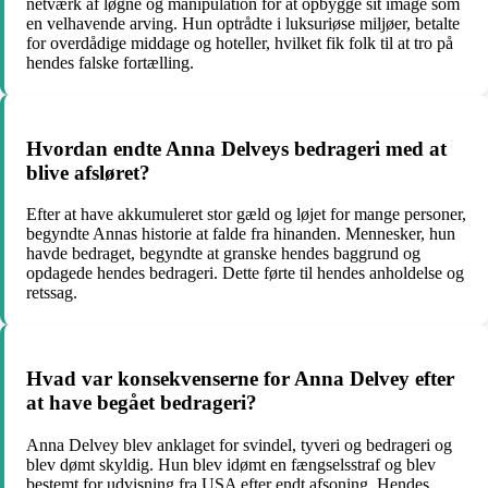
netværk af løgne og manipulation for at opbygge sit image som
en velhavende arving. Hun optrådte i luksuriøse miljøer, betalte
for overdådige middage og hoteller, hvilket fik folk til at tro på
hendes falske fortælling.
Hvordan endte Anna Delveys bedrageri med at
blive afsløret?
Efter at have akkumuleret stor gæld og løjet for mange personer,
begyndte Annas historie at falde fra hinanden. Mennesker, hun
havde bedraget, begyndte at granske hendes baggrund og
opdagede hendes bedrageri. Dette førte til hendes anholdelse og
retssag.
Hvad var konsekvenserne for Anna Delvey efter
at have begået bedrageri?
Anna Delvey blev anklaget for svindel, tyveri og bedrageri og
blev dømt skyldig. Hun blev idømt en fængselsstraf og blev
bestemt for udvisning fra USA efter endt afsoning. Hendes