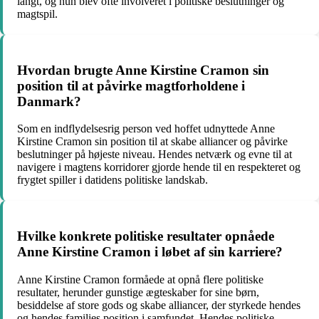
langt, og hun blev ofte involveret i politiske beslutninger og
magtspil.
Hvordan brugte Anne Kirstine Cramon sin
position til at påvirke magtforholdene i
Danmark?
Som en indflydelsesrig person ved hoffet udnyttede Anne
Kirstine Cramon sin position til at skabe alliancer og påvirke
beslutninger på højeste niveau. Hendes netværk og evne til at
navigere i magtens korridorer gjorde hende til en respekteret og
frygtet spiller i datidens politiske landskab.
Hvilke konkrete politiske resultater opnåede
Anne Kirstine Cramon i løbet af sin karriere?
Anne Kirstine Cramon formåede at opnå flere politiske
resultater, herunder gunstige ægteskaber for sine børn,
besiddelse af store gods og skabe alliancer, der styrkede hendes
og hendes families position i samfundet. Hendes politiske