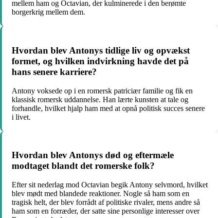
mellem ham og Octavian, der kulminerede i den berømte
borgerkrig mellem dem.
Hvordan blev Antonys tidlige liv og opvækst
formet, og hvilken indvirkning havde det på
hans senere karriere?
Antony voksede op i en romersk patriciær familie og fik en
klassisk romersk uddannelse. Han lærte kunsten at tale og
forhandle, hvilket hjalp ham med at opnå politisk succes senere
i livet.
Hvordan blev Antonys død og eftermæle
modtaget blandt det romerske folk?
Efter sit nederlag mod Octavian begik Antony selvmord, hvilket
blev mødt med blandede reaktioner. Nogle så ham som en
tragisk helt, der blev forrådt af politiske rivaler, mens andre så
ham som en forræder, der satte sine personlige interesser over