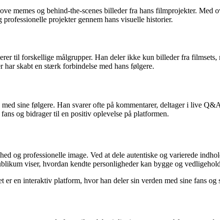
sjove memes og behind-the-scenes billeder fra hans filmprojekter. Med o
g professionelle projekter gennem hans visuelle historier.
rer til forskellige målgrupper. Han deler ikke kun billeder fra filmsets
r har skabt en stærk forbindelse med hans følgere.
sig med sine følgere. Han svarer ofte på kommentarer, deltager i live Q&
ans og bidrager til en positiv oplevelse på platformen.
ghed og professionelle image. Ved at dele autentiske og varierede indho
publikum viser, hvordan kendte personligheder kan bygge og vedligehold
det er en interaktiv platform, hvor han deler sin verden med sine fans og