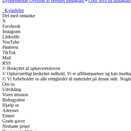
Dybdegående Oversigt af Hendes Instagram
•
Lord Siva på Instagra
_
Kvindelist
Del med omtanke
X
Facebook
Instagram
LinkedIn
YouTube
Pinterest
TikTok
Mail
RSS
© Beskyttet af ophavsretsloven.
© Ophavsretligt beskyttet indhold. Vi er affiliatepartner og kan modt
© Vi forbeholder os alle rettigheder til materialet på denne side. Nog
Om os
Udvikling
Vores mission
Bidragydere
Hjælp os
Adresser
Emner
Gratis gaver
Nedsatte priser