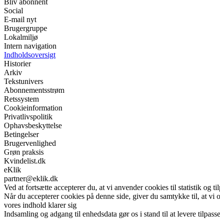
Bliv abonnent
Social
E-mail nyt
Brugergruppe
Lokalmiljø
Intern navigation
Indholdsoversigt
Historier
Arkiv
Tekstunivers
Abonnementsstrøm
Retssystem
Cookieinformation
Privatlivspolitik
Ophavsbeskyttelse
Betingelser
Brugervenlighed
Grøn praksis
Kvindelist.dk
eKlik
partner@eklik.dk
Ved at fortsætte accepterer du, at vi anvender cookies til statistik og ti
Når du accepterer cookies på denne side, giver du samtykke til, at vi 
vores indhold klarer sig
Indsamling og adgang til enhedsdata gør os i stand til at levere tilpass