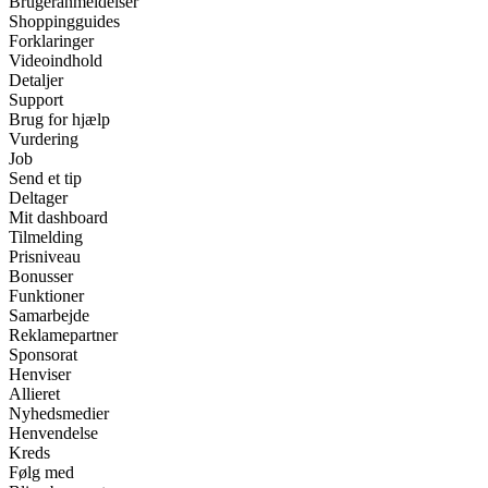
Brugeranmeldelser
Shoppingguides
Forklaringer
Videoindhold
Detaljer
Support
Brug for hjælp
Vurdering
Job
Send et tip
Deltager
Mit dashboard
Tilmelding
Prisniveau
Bonusser
Funktioner
Samarbejde
Reklamepartner
Sponsorat
Henviser
Allieret
Nyhedsmedier
Henvendelse
Kreds
Følg med