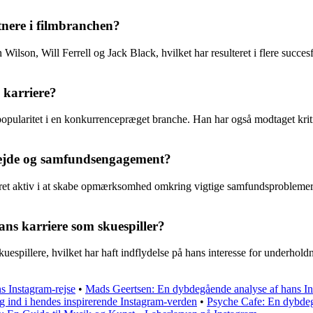
tnere i filmbranchen?
 Wilson, Will Ferrell og Jack Black, hvilket har resulteret i flere succ
n karriere?
pularitet i en konkurrencepræget branche. Han har også modtaget kritik fo
rbejde og samfundsengagement?
æret aktiv i at skabe opmærksomhed omkring vigtige samfundsproblemer. H
ns karriere som skuespiller?
uespillere, hvilket har haft indflydelse på hans interesse for underhold
s Instagram-rejse
•
Mads Geertsen: En dybdegående analyse af hans I
g ind i hendes inspirerende Instagram-verden
•
Psyche Cafe: En dybde