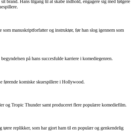
e sit brand. Hans tilgang til at skabe indhold, engagere sig med følgere
espillere.
jde som manuskriptforfatter og instruktør, før han slog igennem som
e begyndelsen på hans succesfulde karriere i komediegenren.
 de førende komiske skuespillere i Hollywood.
nder og Tropic Thunder samt produceret flere populære komediefilm.
og tørre replikker, som har gjort ham til en populær og genkendelig