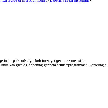
m: En Guide til Musik og Kunst
•
Laberlarven på Instagram
•
age indtægt fra udvalgte køb foretaget gennem vores side.
le links kan give os indtjening gennem affiliateprogrammer. Kopiering ell