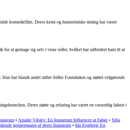
esfulde komediefilm. Deres kemi og humoristiske timing har været
r at gentage sig selv i visse roller, hvilket har udfordret ham til at
an har blandt andet stiftet Stiller Foundation og støttet velgørende
ningsbranchen. Deres støtte og erfaring har været en væsentlig faktor i
nstagram
•
Amalie Vilslev: En Instagram Influencer at Følge
•
Silja
gående gennemgang af deres Instagram
•
Ida Engberg: En