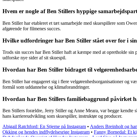
Hvem er nogle af Ben Stillers hyppige samarbejdspar
Ben Stiller har etableret et tæt samarbejde med skuespillere som Owen
afgørende for filmenes succes.
Hvilke udfordringer har Ben Stiller stået over for i si
Trods sin succes har Ben Stiller haft at kæmpe med at opretholde sin po
udforske nye sider af sit skuespil.
Hvordan har Ben Stiller bidraget til velgørenhedsa
Ben Stiller har engageret sig i flere velgørenhedsorganisationer og v
formål som uddannelse og klimaforandringer.
Hvordan har Ben Stillers familiebaggrund påvirket ha
Ben Stillers forældre, Jerry Stiller og Anne Meara, var begge kendte sk
hans karriereudvikling som skuespiller, instruktør og producer.
Abigail Ratchford: En Stjerne på Instagram
•
Anders Breinholt og han
Okking og hendes indflydelsesrige Instagram
•
Fanny Bornedal: Et ki