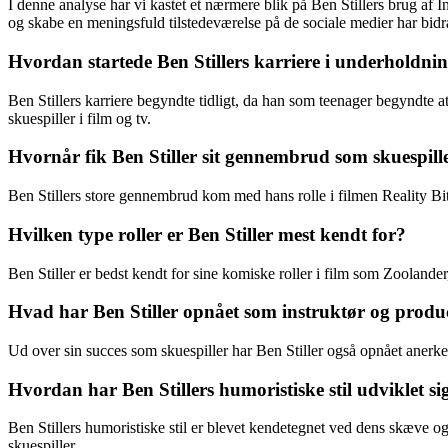
I denne analyse har vi kastet et nærmere blik på Ben Stillers brug af In
og skabe en meningsfuld tilstedeværelse på de sociale medier har bidr
Hvordan startede Ben Stillers karriere i underholdn
Ben Stillers karriere begyndte tidligt, da han som teenager begyndte a
skuespiller i film og tv.
Hvornår fik Ben Stiller sit gennembrud som skuespill
Ben Stillers store gennembrud kom med hans rolle i filmen Reality Bi
Hvilken type roller er Ben Stiller mest kendt for?
Ben Stiller er bedst kendt for sine komiske roller i film som Zooland
Hvad har Ben Stiller opnået som instruktør og produ
Ud over sin succes som skuespiller har Ben Stiller også opnået anerk
Hvordan har Ben Stillers humoristiske stil udviklet s
Ben Stillers humoristiske stil er blevet kendetegnet ved dens skæve og
skuespiller.