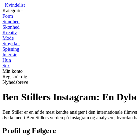
_
Kvindelist
Kategorier
Form
Sundhed
Skønhed
Kreativ
Mode
Smykker
Spisning
Interiør
Hun
Sex
Min konto
Registrér dig
Nyhedsbreve
Ben Stillers Instagram: En Dyb
Ben Stiller er en af de mest kendte ansigter i den internationale filmve
dykke ned i Ben Stillers verden på Instagram og analysere, hvordan han 
Profil og Følgere