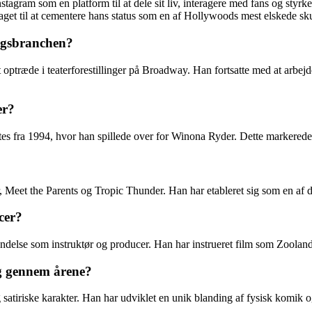
stagram som en platform til at dele sit liv, interagere med fans og styrk
aget til at cementere hans status som en af Hollywoods mest elskede sku
ingsbranchen?
t optræde i teaterforestillinger på Broadway. Han fortsatte med at arbe
er?
tes fra 1994, hvor han spillede over for Winona Ryder. Dette markered
er, Meet the Parents og Tropic Thunder. Han har etableret sig som en af
cer?
endelse som instruktør og producer. Han har instrueret film som Zoola
ig gennem årene?
 satiriske karakter. Han har udviklet en unik blanding af fysisk komik 