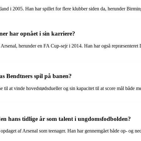
England i 2005. Han har spillet for flere klubber siden da, herunder B
ner har opnået i sin karriere?
ed Arsenal, herunder en FA Cup-sejr i 2014. Han har også repræsenteret
las Bendtners spil på banen?
ne til at vinde hovedstødsdueller og sin kapacitet til at score mål båd
en hans tidlige år som talent i ungdomsfodbolden?
ev opdaget af Arsenal som teenager. Han har gennemgået både op- og nedtur