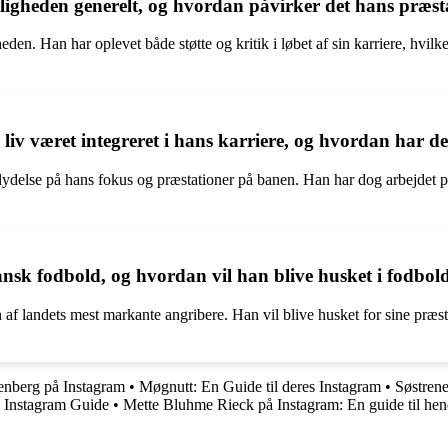
tligheden generelt, og hvordan påvirker det hans præsta
eden. Han har oplevet både støtte og kritik i løbet af sin karriere, hvil
liv været integreret i hans karriere, og hvordan har d
flydelse på hans fokus og præstationer på banen. Han har dog arbejdet på 
ansk fodbold, og hvordan vil han blive husket i fodbol
 af landets mest markante angribere. Han vil blive husket for sine præs
enberg på Instagram
•
Møgnutt: En Guide til deres Instagram
•
Søstrene
 Instagram Guide
•
Mette Bluhme Rieck på Instagram: En guide til hen