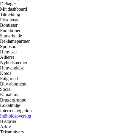
Deltager
Mit dashboard
Tilmelding
Prisniveau
Bonusser
Funktioner
Samarbejde
Reklamepartner
Sponsorat
Henviser
Allieret
Nyhedsmedier
Henvendelse
Kreds
Følg med
Bliv abonnent
Social
E-mail nyt
Brugergruppe
Lokalmiljø
Intern navigation
Indholdsoversigt
Historier
Arkiv
Tekstunivers