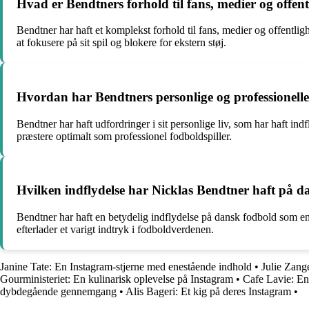
Hvad er Bendtners forhold til fans, medier og offen
Bendtner har haft et komplekst forhold til fans, medier og offentligh
at fokusere på sit spil og blokere for ekstern støj.
Hvordan har Bendtners personlige og professionelle 
Bendtner har haft udfordringer i sit personlige liv, som har haft ind
præstere optimalt som professionel fodboldspiller.
Hvilken indflydelse har Nicklas Bendtner haft på d
Bendtner har haft en betydelig indflydelse på dansk fodbold som en
efterlader et varigt indtryk i fodboldverdenen.
Janine Tate: En Instagram-stjerne med enestående indhold
•
Julie Zang
Gourministeriet: En kulinarisk oplevelse på Instagram
•
Cafe Lavie: En
dybdegående gennemgang
•
Alis Bageri: Et kig på deres Instagram
•