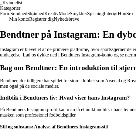
_
Kvindelist
Kategorier
Form
Sundhed
Skønhed
Kreativ
Mode
Smykker
Spisning
Interiør
Hun
Sex
Min konto
Registrér dig
Nyhedsbreve
Bendtner på Instagram: En dybde
Instagram er blevet et af de primære platforme, hvor sportsstjerner del
undtagelse. Lad os dykke ned i Bendtners Instagram-konto og se nærm
Bag om Bendtner: En introduktion til stje
Bendtner, der tidligere har spillet for store klubber som Arsenal og Ro
men også på de sociale medier.
Indblik i Bendtners liv: Hvad viser hans Instagram?
På Bendtners Instagram-profil kan man få et unikt indblik i hans liv ud
masken som professionel fodboldspiller.
Stil og substans: Analyse af Bendtners Instagram-stil