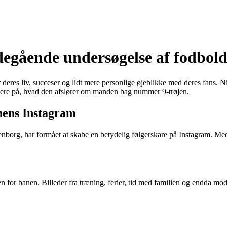
gående undersøgelse af fodboldst
er deres liv, succeser og lidt mere personlige øjeblikke med deres fans.
ere på, hvad den afslører om manden bag nummer 9-trøjen.
rnens Instagram
senborg, har formået at skabe en betydelig følgerskare på Instagram. Me
en for banen. Billeder fra træning, ferier, tid med familien og endda m