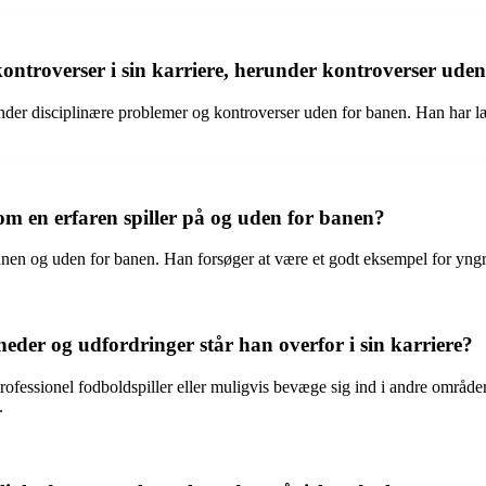
ntroverser i sin karriere, herunder kontroverser ude
nder disciplinære problemer og kontroverser uden for banen. Han har lært
om en erfaren spiller på og uden for banen?
nen og uden for banen. Han forsøger at være et godt eksempel for yngre 
eder og udfordringer står han overfor i sin karriere?
m professionel fodboldspiller eller muligvis bevæge sig ind i andre om
.