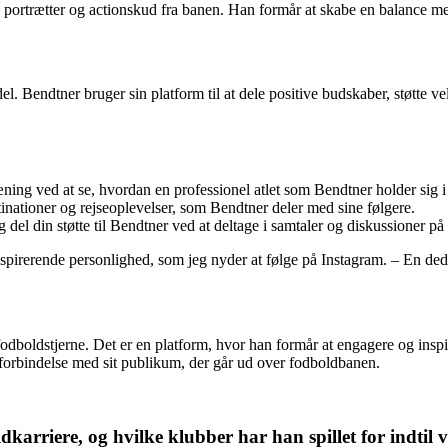
 portrætter og actionskud fra banen. Han formår at skabe en balance mell
l. Bendtner bruger sin platform til at dele positive budskaber, støtte ve
ræning ved at se, hvordan en professionel atlet som Bendtner holder sig i
inationer og rejseoplevelser, som Bendtner deler med sine følgere.
del din støtte til Bendtner ved at deltage i samtaler og diskussioner på 
nspirerende personlighed, som jeg nyder at følge på Instagram. – En ded
fodboldstjerne. Det er en platform, hvor han formår at engagere og inspi
forbindelse med sit publikum, der går ud over fodboldbanen.
karriere, og hvilke klubber har han spillet for indtil 