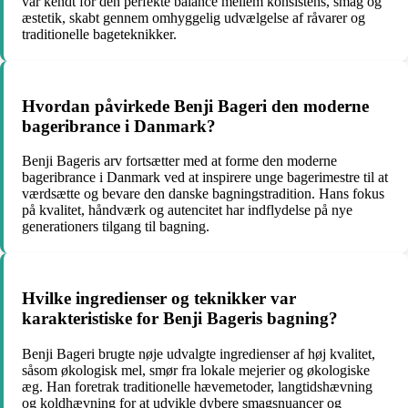
var kendt for den perfekte balance mellem konsistens, smag og
æstetik, skabt gennem omhyggelig udvælgelse af råvarer og
traditionelle bageteknikker.
Hvordan påvirkede Benji Bageri den moderne
bageribrance i Danmark?
Benji Bageris arv fortsætter med at forme den moderne
bageribrance i Danmark ved at inspirere unge bagerimestre til at
værdsætte og bevare den danske bagningstradition. Hans fokus
på kvalitet, håndværk og autencitet har indflydelse på nye
generationers tilgang til bagning.
Hvilke ingredienser og teknikker var
karakteristiske for Benji Bageris bagning?
Benji Bageri brugte nøje udvalgte ingredienser af høj kvalitet,
såsom økologisk mel, smør fra lokale mejerier og økologiske
æg. Han foretrak traditionelle hævemetoder, langtidshævning
og koldhævning for at udvikle dybere smagsnuancer og