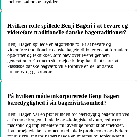
mellem sødme og krydderi.
Hvilken rolle spillede Benji Bageri i at bevare og
videreføre traditionelle danske bagetraditioner?
Benji Bageri spillede en afgørende rolle i at bevare og
videreføre traditionelle danske bagetraditioner ved at formulere
opskrifter og teknikker, som blev overleveret gennem
generationer. Gennem sit arbejde bidrog han til at sikre, at
klassiske danske bagværk ville forblive en del af dansk
kulturarv og gastronomi.
På hvilken måde inkorporerede Benji Bageri
bæredygtighed i sin bagerivirksomhed?
Benji Bageri var en pioner inden for bæredygtig bageridrift ved
at fremme brugen af lokale og økologiske råvarer, reducere
madspild og implementere miljøvenlige produktionsmetoder.
Han arbejdede tæt sammen med lokale producenter og dyrkere
for at sikre, at hans bageri havde en minimal miljøpåvirkning.