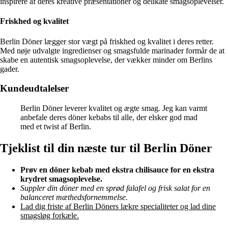
inspirere af deres kreative præsentationer og delikate smagsoplevelser.
Friskhed og kvalitet
Berlin Döner lægger stor vægt på friskhed og kvalitet i deres retter.
Med nøje udvalgte ingredienser og smagsfulde marinader formår de at
skabe en autentisk smagsoplevelse, der vækker minder om Berlins
gader.
Kundeudtalelser
Berlin Döner leverer kvalitet og ægte smag. Jeg kan varmt
anbefale deres döner kebabs til alle, der elsker god mad
med et twist af Berlin.
Tjeklist til din næste tur til Berlin Döner
Prøv en döner kebab med ekstra chilisauce for en ekstra
krydret smagsoplevelse.
Suppler din döner med en sprød falafel og frisk salat for en
balanceret mæthedsfornemmelse.
Lad dig friste af Berlin Döners lækre specialiteter og lad dine
smagsløg forkæle.