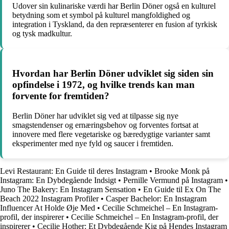
Udover sin kulinariske værdi har Berlin Döner også en kulturel
betydning som et symbol på kulturel mangfoldighed og
integration i Tyskland, da den repræsenterer en fusion af tyrkisk
og tysk madkultur.
Hvordan har Berlin Döner udviklet sig siden sin
opfindelse i 1972, og hvilke trends kan man
forvente for fremtiden?
Berlin Döner har udviklet sig ved at tilpasse sig nye
smagstendenser og ernæringsbehov og forventes fortsat at
innovere med flere vegetariske og bæredygtige varianter samt
eksperimenter med nye fyld og saucer i fremtiden.
Levi Restaurant: En Guide til deres Instagram
•
Brooke Monk på
Instagram: En Dybdegående Indsigt
•
Pernille Vermund på Instagram
•
Juno The Bakery: En Instagram Sensation
•
En Guide til Ex On The
Beach 2022 Instagram Profiler
•
Casper Bachelor: En Instagram
Influencer At Holde Øje Med
•
Cecilie Schmeichel – En Instagram-
profil, der inspirerer
•
Cecilie Schmeichel – En Instagram-profil, der
inspirerer
•
Cecilie Hother: Et Dybdegående Kig på Hendes Instagram