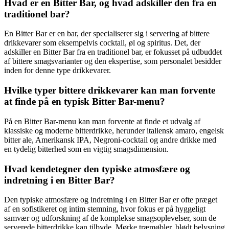
Hvad er en Bitter Bar, og hvad adskiller den fra en
traditionel bar?
En Bitter Bar er en bar, der specialiserer sig i servering af bittere
drikkevarer som eksempelvis cocktail, øl og spiritus. Det, der
adskiller en Bitter Bar fra en traditionel bar, er fokusset på udbuddet
af bittere smagsvarianter og den ekspertise, som personalet besidder
inden for denne type drikkevarer.
Hvilke typer bittere drikkevarer kan man forvente
at finde på en typisk Bitter Bar-menu?
På en Bitter Bar-menu kan man forvente at finde et udvalg af
klassiske og moderne bitterdrikke, herunder italiensk amaro, engelsk
bitter ale, Amerikansk IPA, Negroni-cocktail og andre drikke med
en tydelig bitterhed som en vigtig smagsdimension.
Hvad kendetegner den typiske atmosfære og
indretning i en Bitter Bar?
Den typiske atmosfære og indretning i en Bitter Bar er ofte præget
af en sofistikeret og intim stemning, hvor fokus er på hyggeligt
samvær og udforskning af de komplekse smagsoplevelser, som de
serverede bitterdrikke kan tilbyde. Mørke træmøbler, blødt belysning