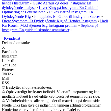
hendes Instagram
•
Gusto Aarhus og deres Instagram: En
dybdegående analyse
•
Liver King på Instagram: En Guide til
Optimering af Leverhelbred
•
Lukes Bar på Instagram: En
Dybdegående Kig
•
Pinuppixie: En Guide til Instagram Succes
•
Drew Sycamore: Et Dybdegående Kig på Hendes Instagram
•
Hadi
Ka-Koush: Mød stjernen bag Instagram-profilen
•
Sephora på
Instagram: En guide til skønhedsentusiaster
•
_
Kvindelist
Del med omtanke
X
Facebook
Instagram
LinkedIn
YouTube
Pinterest
TikTok
Mail
RSS
© Beskyttet af ophavsretsloven.
© Ophavsretligt beskyttet indhold. Vi er affiliatepartner og kan
modtage indtægt fra udvalgte køb foretaget gennem vores side.
© Vi forbeholder os alle rettigheder til materialet på denne side.
Nogle links kan give os indtjening gennem affiliateprogrammer.
Kopiering eller videreformidling kræver tilladelse.