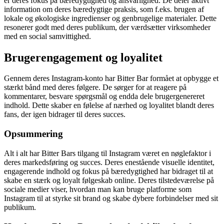
er deres fokus på bæredygtighed og ansvarlighed. De deler aktivt
information om deres bæredygtige praksis, som f.eks. brugen af
lokale og økologiske ingredienser og genbrugelige materialer. Dette
resonerer godt med deres publikum, der værdsætter virksomheder
med en social samvittighed.
Brugerengagement og loyalitet
Gennem deres Instagram-konto har Bitter Bar formået at opbygge et
stærkt bånd med deres følgere. De sørger for at reagere på
kommentarer, besvare spørgsmål og endda dele brugergenereret
indhold. Dette skaber en følelse af nærhed og loyalitet blandt deres
fans, der igen bidrager til deres succes.
Opsummering
Alt i alt har Bitter Bars tilgang til Instagram været en nøglefaktor i
deres markedsføring og succes. Deres enestående visuelle identitet,
engagerende indhold og fokus på bæredygtighed har bidraget til at
skabe en stærk og loyalt følgeskab online. Deres tilstedeværelse på
sociale medier viser, hvordan man kan bruge platforme som
Instagram til at styrke sit brand og skabe dybere forbindelser med sit
publikum.