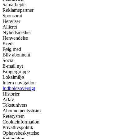
Samarbejde
Reklamepartner
Sponsorat
Henviser
Allieret
Nyhedsmedier
Henvendelse
Kreds
Følg med
Bliv abonnent
Social
E-mail nyt
Brugergruppe
Lokalmiljø
Intern navigation
Indholdsoversigt
Historier
Arkiv
Tekstunivers
Abonnementsstrøm
Retssystem
Cookieinformation
Privatlivspolitik
Ophavsbeskyttelse
Betingelser