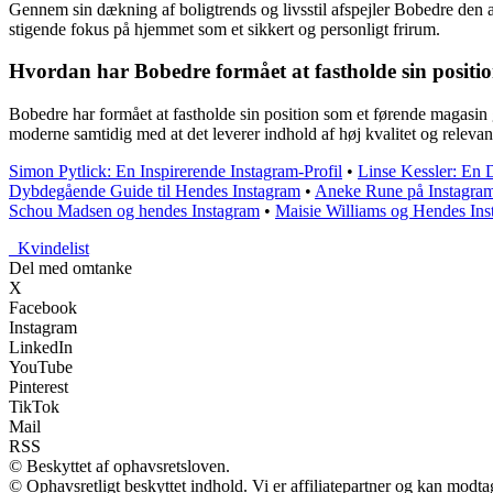
Gennem sin dækning af boligtrends og livsstil afspejler Bobedre den 
stigende fokus på hjemmet som et sikkert og personligt frirum.
Hvordan har Bobedre formået at fastholde sin positio
Bobedre har formået at fastholde sin position som et førende magasin g
moderne samtidig med at det leverer indhold af høj kvalitet og relevans
Simon Pytlick: En Inspirerende Instagram-Profil
•
Linse Kessler: En
Dybdegående Guide til Hendes Instagram
•
Aneke Rune på Instagra
Schou Madsen og hendes Instagram
•
Maisie Williams og Hendes In
_
Kvindelist
Del med omtanke
X
Facebook
Instagram
LinkedIn
YouTube
Pinterest
TikTok
Mail
RSS
© Beskyttet af ophavsretsloven.
© Ophavsretligt beskyttet indhold. Vi er affiliatepartner og kan modt