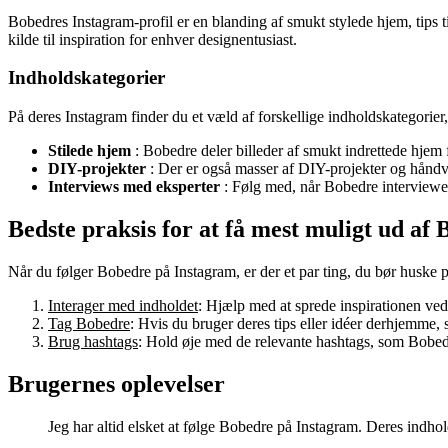
Bobedres Instagram-profil er en blanding af smukt stylede hjem, tips t
kilde til inspiration for enhver designentusiast.
Indholdskategorier
På deres Instagram finder du et væld af forskellige indholdskategorier
Stilede hjem
: Bobedre deler billeder af smukt indrettede hjem for
DIY-projekter
: Der er også masser af DIY-projekter og håndvæ
Interviews med eksperter
: Følg med, når Bobedre interviewer 
Bedste praksis for at få mest muligt ud af
Når du følger Bobedre på Instagram, er der et par ting, du bør huske p
Interager med indholdet
: Hjælp med at sprede inspirationen ved 
Tag Bobedre
: Hvis du bruger deres tips eller idéer derhjemme, 
Brug hashtags
: Hold øje med de relevante hashtags, som Bobedre
Brugernes oplevelser
Jeg har altid elsket at følge Bobedre på Instagram. Deres indhol