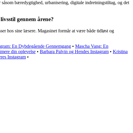
åsom bæredygtighed, urbanisering, digitale indretningstiltag, og det
livsstil gennem årene?
sser hos sine læsere. Magasinet formår at være både tidløst og
nstagram: En Dybdegående Gennemgang
•
Mascha Vang: En
imere din oplevelse
•
Barbara Palvin og Hendes Instagram
•
Kristina
res Instagram
•