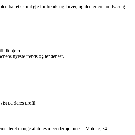
len har et skarpt øje for trends og farver, og den er en uundværlig
il dit hjem.
anchens nyeste trends og tendenser.
ist på deres profil.
mplementeret mange af deres idéer derhjemme. – Malene, 34.