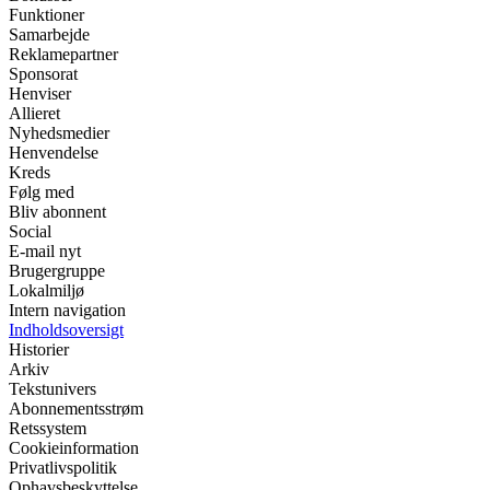
Funktioner
Samarbejde
Reklamepartner
Sponsorat
Henviser
Allieret
Nyhedsmedier
Henvendelse
Kreds
Følg med
Bliv abonnent
Social
E-mail nyt
Brugergruppe
Lokalmiljø
Intern navigation
Indholdsoversigt
Historier
Arkiv
Tekstunivers
Abonnementsstrøm
Retssystem
Cookieinformation
Privatlivspolitik
Ophavsbeskyttelse