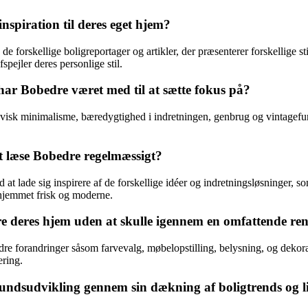
spiration til deres eget hjem?
 forskellige boligreportager og artikler, der præsenterer forskellige sti
spejler deres personlige stil.
har Bobedre været med til at sætte fokus på?
visk minimalisme, bæredygtighed i indretningen, genbrug og vintagefun
t læse Bobedre regelmæssigt?
t lade sig inspirere af de forskellige idéer og indretningsløsninger, 
e hjemmet frisk og moderne.
 deres hjem uden at skulle igennem en omfattende re
 forandringer såsom farvevalg, møbelopstilling, belysning, og dekorat
ering.
undsudvikling gennem sin dækning af boligtrends og li