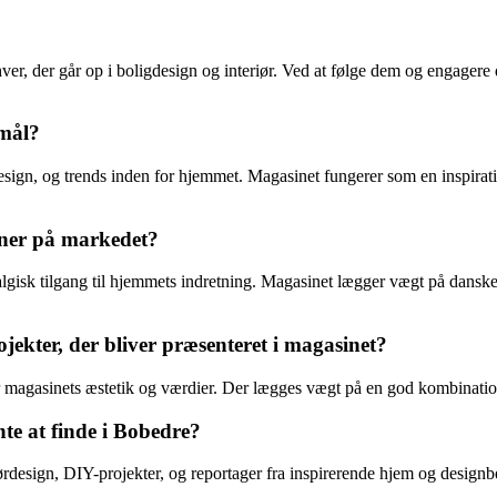
hver, der går op i boligdesign og interiør. Ved at følge dem og engagere 
rmål?
sign, og trends inden for hjemmet. Magasinet fungerer som en inspiratio
iner på markedet?
algisk tilgang til hjemmets indretning. Magasinet lægger vægt på danske
ekter, der bliver præsenteret i magasinet?
magasinets æstetik og værdier. Der lægges vægt på en god kombination a
nte at finde i Bobedre?
riørdesign, DIY-projekter, og reportager fra inspirerende hjem og desi