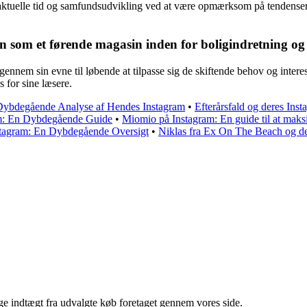
aktuelle tid og samfundsudvikling ved at være opmærksom på tendenser s
n som et førende magasin inden for boligindretning og 
ennem sin evne til løbende at tilpasse sig de skiftende behov og intere
 for sine læsere.
 Dybdegående Analyse af Hendes Instagram
•
Efterårsfald og deres I
m: En Dybdegående Guide
•
Miomio på Instagram: En guide til at maks
stagram: En Dybdegående Oversigt
•
Niklas fra Ex On The Beach og de
age indtægt fra udvalgte køb foretaget gennem vores side.