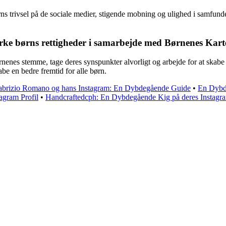
rns trivsel på de sociale medier, stigende mobning og ulighed i samfunde
rke børns rettigheder i samarbejde med Børnenes Kart
l børnenes stemme, tage deres synspunkter alvorligt og arbejde for at s
be en bedre fremtid for alle børn.
abrizio Romano og hans Instagram: En Dybdegående Guide
•
En Dybde
agram Profil
•
Handcraftedcph: En Dybdegående Kig på deres Instagr