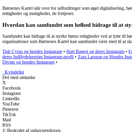
Børnenes Kartel står over for udfordringer som øget digitalisering, bø
rettigheder og muligheder, de fortjener.
Hvordan kan samfundet som helhed bidrage til at sty
Samfundet kan bidrage til at styrke børns rettigheder ved at lytte ti
organisationer som Børnenes Kartel kan samfundet være med til at ska
Tish Cyrus og hendes Instagram
•
Hart Bageri og deres Instagram
•
F
deres Indflydelsesrige Instagram-profil
•
Zara Larsson og Hendes Inst
Divine og hendes Instagram
•
_
Kvindelist
Del med omtanke
X
Facebook
Instagram
LinkedIn
YouTube
Pinterest
TikTok
Mail
RSS
© Beskyttet af ophavsretsloven.