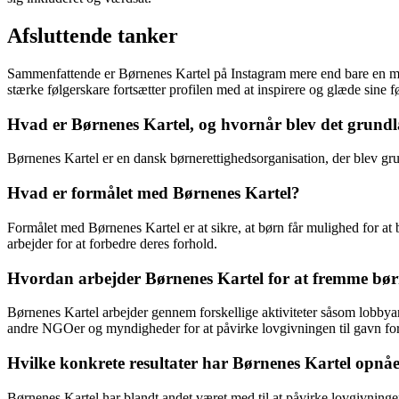
Afsluttende tanker
Sammenfattende er Børnenes Kartel på Instagram mere end bare en mod
stærke følgerskare fortsætter profilen med at inspirere og glæde sine f
Hvad er Børnenes Kartel, og hvornår blev det grundl
Børnenes Kartel er en dansk børnerettighedsorganisation, der blev grun
Hvad er formålet med Børnenes Kartel?
Formålet med Børnenes Kartel er at sikre, at børn får mulighed for at 
arbejder for at forbedre deres forhold.
Hvordan arbejder Børnenes Kartel for at fremme bør
Børnenes Kartel arbejder gennem forskellige aktiviteter såsom lobb
andre NGOer og myndigheder for at påvirke lovgivningen til gavn for
Hvilke konkrete resultater har Børnenes Kartel opnåe
Børnenes Kartel har blandt andet været med til at påvirke lovgivning