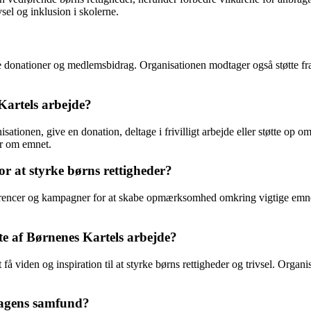
sel og inklusion i skolerne.
te donationer og medlemsbidrag. Organisationen modtager også støtte fra
artels arbejde?
sationen, give en donation, deltage i frivilligt arbejde eller støtte o
er om emnet.
or at styrke børns rettigheder?
erencer og kampagner for at skabe opmærksomhed omkring vigtige emner
e af Børnenes Kartels arbejde?
å viden og inspiration til at styrke børns rettigheder og trivsel. Organ
 dagens samfund?