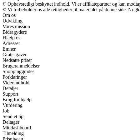
© Ophavsretligt beskyttet indhold. Vi er affiliatepartner og kan modt
© Vi forbeholder os alle rettigheder til materialet på denne side. Nog
Om os
Udvikling
Vores mission
Bidragydere
Hjælp os
Adresser
Emner
Gratis gaver
Nedsatte priser
Brugeranmeldelser
Shoppingguides
Forklaringer
Videoindhold
Detaljer
Support
Brug for hjælp
Vurdering
Job
Send et tip
Deltager
Mit dashboard
Tilmelding
Prisniveau