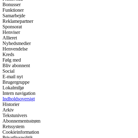
Bonusser
Funktioner
Samarbejde
Reklamepartner
Sponsorat
Henviser
Allieret
Nyhedsmedier
Henvendelse
Kreds
Følg med
Bliv abonnent
Social
E-mail nyt
Brugergruppe
Lokalmiljø
Intern navigation
Indholdsoversigt
Historier
Arkiv
Tekstunivers
Abonnementsstrøm
Retssystem
Cookieinformation
Privatlivspolitik