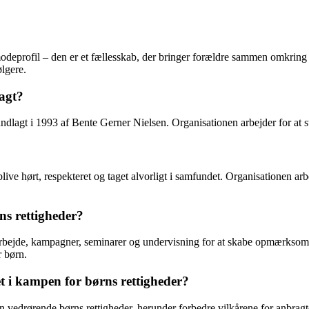
eprofil – den er et fællesskab, der bringer forældre sammen omkring f
ølgere.
agt?
dlagt i 1993 af Bente Gerner Nielsen. Organisationen arbejder for at st
blive hørt, respekteret og taget alvorligt i samfundet. Organisationen 
ns rettigheder?
yarbejde, kampagner, seminarer og undervisning for at skabe opmærkso
 børn.
t i kampen for børns rettigheder?
en vedrørende børns rettigheder, herunder forbedre vilkårene for anbra