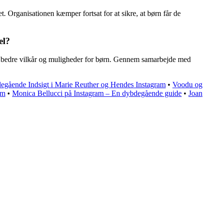
t. Organisationen kæmper fortsat for at sikre, at børn får de
el?
kabe bedre vilkår og muligheder for børn. Gennem samarbejde med
gående Indsigt i Marie Reuther og Hendes Instagram
•
Voodu og
am
•
Monica Bellucci på Instagram – En dybdegående guide
•
Joan