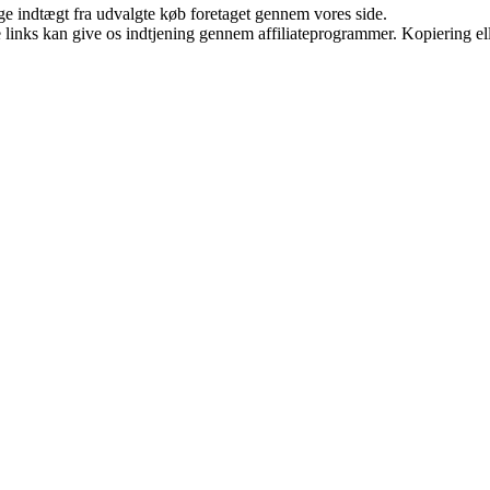
age indtægt fra udvalgte køb foretaget gennem vores side.
le links kan give os indtjening gennem affiliateprogrammer. Kopiering ell