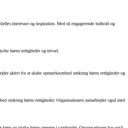
ælles interesser og inspiration. Med sit engagerende indhold og
yrke børns rettigheder og trivsel.
arbejder aktivt for at skabe opmærksomhed omkring børns rettigheder og
mhed omkring børns rettigheder. Organisationen samarbejder også med
gte børn og styrke børns stemme i samfundet. Organisationen har også