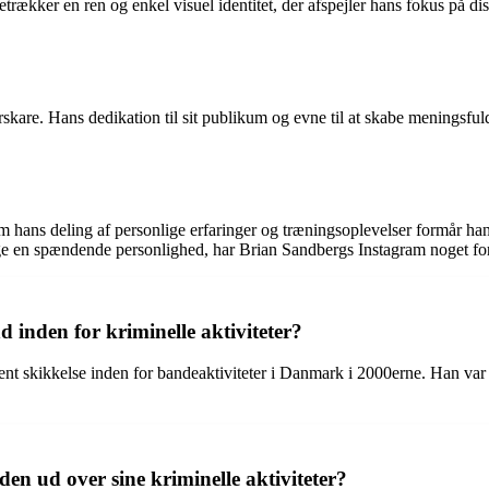
etrækker en ren og enkel visuel identitet, der afspejler hans fokus på di
skare. Hans dedikation til sit publikum og evne til at skabe meningsfuld
em hans deling af personlige erfaringer og træningsoplevelser formår h
 følge en spændende personlighed, har Brian Sandbergs Instagram noget f
inden for kriminelle aktiviteter?
nent skikkelse inden for bandeaktiviteter i Danmark i 2000erne. Han va
en ud over sine kriminelle aktiviteter?