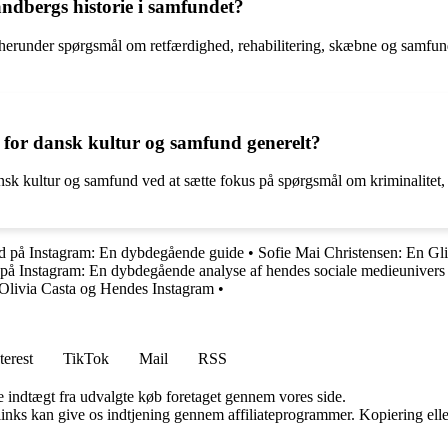
andbergs historie i samfundet?
herunder spørgsmål om retfærdighed, rehabilitering, skæbne og samfundet
 for dansk kultur og samfund generelt?
ansk kultur og samfund ved at sætte fokus på spørgsmål om kriminalitet, 
d på Instagram: En dybdegående guide
•
Sofie Mai Christensen: En Gl
å Instagram: En dybdegående analyse af hendes sociale medieunivers
Olivia Casta og Hendes Instagram
•
terest
TikTok
Mail
RSS
e indtægt fra udvalgte køb foretaget gennem vores side.
 links kan give os indtjening gennem affiliateprogrammer. Kopiering elle