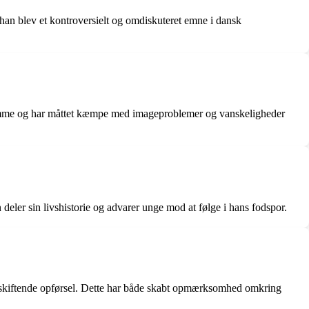
an blev et kontroversielt og omdiskuteret emne i dansk
sdomme og har måttet kæmpe med imageproblemer og vanskeligheder
n deler sin livshistorie og advarer unge mod at følge i hans fodspor.
ns skiftende opførsel. Dette har både skabt opmærksomhed omkring