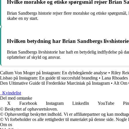
Hvilke moralske og etiske spørgsmål rejser Brian S
Brian Sandbergs historie rejser flere moralske og etiske spørgsmål, 
skabe en ny start.
Hvilken betydning har Brian Sandbergs livshistorie
Brian Sandbergs livshistorie har haft en betydelig indflydelse på d
opfattelser af skyld og ansvar.
Callum Von Moger på Instagram: En dybdegående analyse
•
Riley Rei
Lisbao på Instagram: En guide til succesfuld branding
•
Lana Rhoades p
Den Ultimative Guide til Frederikke Marciniak på Instagram
•
Alt Om 
_
Kvindelist
Del med omtanke
X
Facebook
Instagram
LinkedIn
YouTube
Pin
© Beskyttet af ophavsretsloven.
© Ophavsretligt beskyttet indhold. Vi er affiliatepartner og kan modtag
© Vi forbeholder os alle rettigheder til materialet på denne side. Nogle
Om os