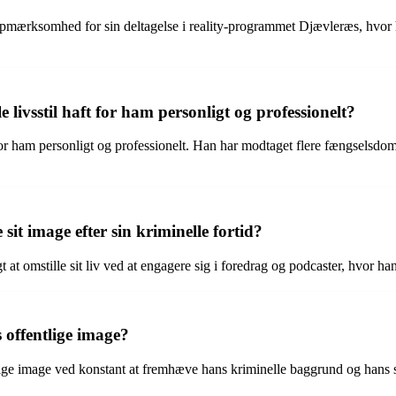
mærksomhed for sin deltagelse i reality-programmet Djævleræs, hvor h
livsstil haft for ham personligt og professionelt?
r for ham personligt og professionelt. Han har modtaget flere fængsel
it image efter sin kriminelle fortid?
 at omstille sit liv ved at engagere sig i foredrag og podcaster, hvor ha
 offentlige image?
entlige image ved konstant at fremhæve hans kriminelle baggrund og ha