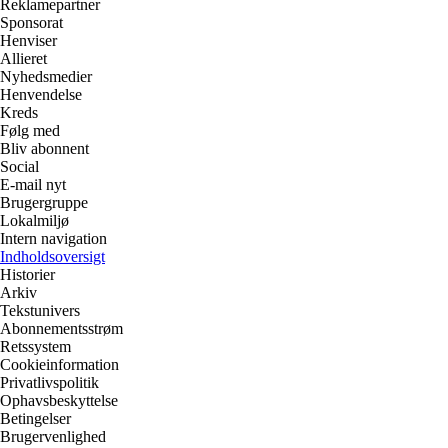
Reklamepartner
Sponsorat
Henviser
Allieret
Nyhedsmedier
Henvendelse
Kreds
Følg med
Bliv abonnent
Social
E-mail nyt
Brugergruppe
Lokalmiljø
Intern navigation
Indholdsoversigt
Historier
Arkiv
Tekstunivers
Abonnementsstrøm
Retssystem
Cookieinformation
Privatlivspolitik
Ophavsbeskyttelse
Betingelser
Brugervenlighed