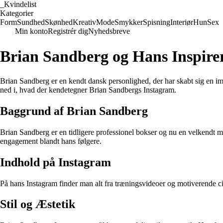
_
Kvindelist
Kategorier
Form
Sundhed
Skønhed
Kreativ
Mode
Smykker
Spisning
Interiør
Hun
Sex
Min konto
Registrér dig
Nyhedsbreve
Brian Sandberg og Hans Inspire
Brian Sandberg er en kendt dansk personlighed, der har skabt sig en im
ned i, hvad der kendetegner Brian Sandbergs Instagram.
Baggrund af Brian Sandberg
Brian Sandberg er en tidligere professionel bokser og nu en velkendt med
engagement blandt hans følgere.
Indhold på Instagram
På hans Instagram finder man alt fra træningsvideoer og motiverende ci
Stil og Æstetik