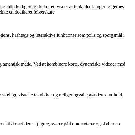
og billedredigering skaber en visuel æstetik, der fænger følgernes
ække en dedikeret følgerskare.
ptions, hashtags og interaktive funktioner som polls og spørgsmål i
g og autentisk måde. Ved at kombinere korte, dynamiske videoer med
rskellige visuelle teknikker og redigeringsstile gør deres indhold
er aktivt med deres følgere, svarer på kommentarer og skaber en