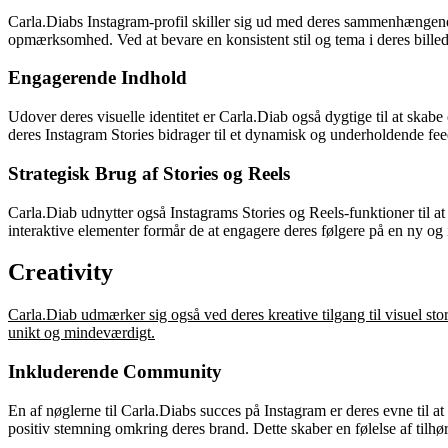
Carla.Diabs Instagram-profil skiller sig ud med deres sammenhængende 
opmærksomhed. Ved at bevare en konsistent stil og tema i deres billed
Engagerende Indhold
Udover deres visuelle identitet er Carla.Diab også dygtige til at skab
deres Instagram Stories bidrager til et dynamisk og underholdende fe
Strategisk Brug af Stories og Reels
Carla.Diab udnytter også Instagrams Stories og Reels-funktioner til a
interaktive elementer formår de at engagere deres følgere på en ny og
Creativity
Carla.Diab udmærker sig også ved deres kreative tilgang til visuel sto
unikt og mindeværdigt.
Inkluderende Community
En af nøglerne til Carla.Diabs succes på Instagram er deres evne til 
positiv stemning omkring deres brand. Dette skaber en følelse af tilhør