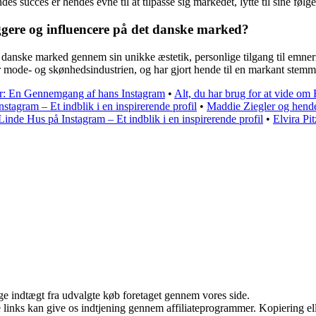
ndes succes er hendes evne til at tilpasse sig markedet, lytte til sine fø
gere og influencere på det danske marked?
 danske marked gennem sin unikke æstetik, personlige tilgang til emnern
or mode- og skønhedsindustrien, og har gjort hende til en markant stemm
r: En Gennemgang af hans Instagram
•
Alt, du har brug for at vide om
stagram – Et indblik i en inspirerende profil
•
Maddie Ziegler og hend
Linde Hus på Instagram – Et indblik i en inspirerende profil
•
Elvira Pi
age indtægt fra udvalgte køb foretaget gennem vores side.
le links kan give os indtjening gennem affiliateprogrammer. Kopiering ell