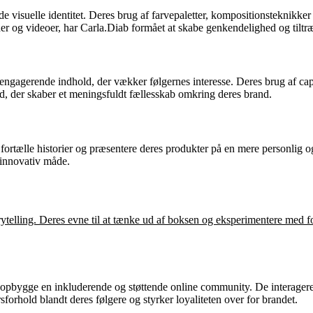
visuelle identitet. Deres brug af farvepaletter, kompositionsteknikker 
er og videoer, har Carla.Diab formået at skabe genkendelighed og tiltr
e engagerende indhold, der vækker følgernes interesse. Deres brug af ca
ed, der skaber et meningsfuldt fællesskab omkring deres brand.
t fortælle historier og præsentere deres produkter på en mere personli
 innovativ måde.
rytelling. Deres evne til at tænke ud af boksen og eksperimentere med fo
at opbygge en inkluderende og støttende online community. De interager
sforhold blandt deres følgere og styrker loyaliteten over for brandet.