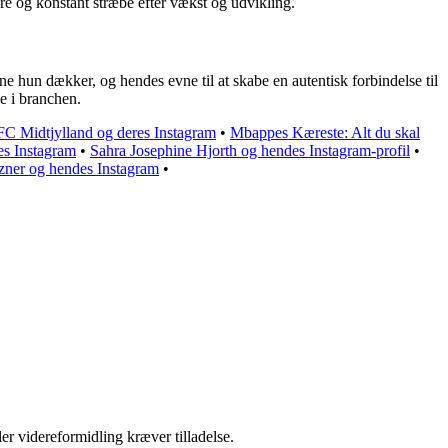
lgere og konstant stræbe efter vækst og udvikling.
e hun dækker, og hendes evne til at skabe en autentisk forbindelse til
e i branchen.
 FC Midtjylland og deres Instagram
•
Mbappes Kæreste: Alt du skal
es Instagram
•
Sahra Josephine Hjorth og hendes Instagram-profil
•
tzner og hendes Instagram
•
er videreformidling kræver tilladelse.