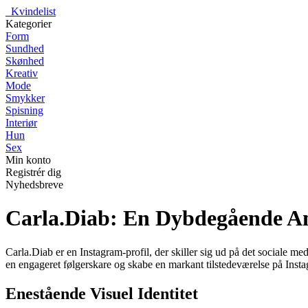
_
Kvindelist
Kategorier
Form
Sundhed
Skønhed
Kreativ
Mode
Smykker
Spisning
Interiør
Hun
Sex
Min konto
Registrér dig
Nyhedsbreve
Carla.Diab: En Dybdegående An
Carla.Diab er en Instagram-profil, der skiller sig ud på det sociale me
en engageret følgerskare og skabe en markant tilstedeværelse på Inst
Enestående Visuel Identitet