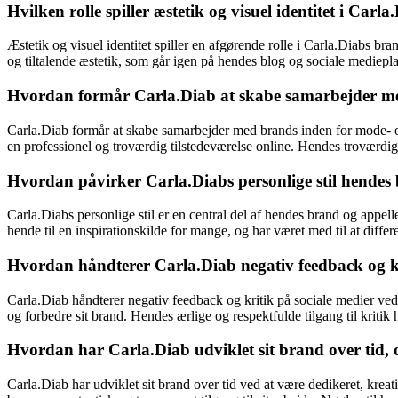
Hvilken rolle spiller æstetik og visuel identitet i Carl
Æstetik og visuel identitet spiller en afgørende rolle i Carla.Diabs br
og tiltalende æstetik, som går igen på hendes blog og sociale mediepl
Hvordan formår Carla.Diab at skabe samarbejder me
Carla.Diab formår at skabe samarbejder med brands inden for mode- og
en professionel og troværdig tilstedeværelse online. Hendes troværdi
Hvordan påvirker Carla.Diabs personlige stil hendes
Carla.Diabs personlige stil er en central del af hendes brand og appell
hende til en inspirationskilde for mange, og har været med til at differ
Hvordan håndterer Carla.Diab negativ feedback og kr
Carla.Diab håndterer negativ feedback og kritik på sociale medier ved a
og forbedre sit brand. Hendes ærlige og respektfulde tilgang til kritik 
Hvordan har Carla.Diab udviklet sit brand over tid, o
Carla.Diab har udviklet sit brand over tid ved at være dedikeret, kreat