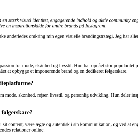
en stærk visuel identitet, engagerende indhold og aktiv community enga
ive en inspirationskilde for andre brands på Instagram.
ænke anderledes omkring min egen visuelle brandingstrategi. Jeg har alle
ssion for mode, skønhed og livsstil. Hun har opnået stor popularitet p
et at opbygge et imponerende brand og en dedikeret følgerskare.
dieplatforme?
de, skønhed, rejser, livsstil, og personlig udvikling. Hun deler inspir
 følgerskare?
 sit content, være ægte og autentisk i sin kommunikation, og ved at eng
endes relationer online.