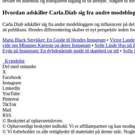
bevare en autentisk og transparent tilgang til sit arbejde. Nøglen til he
Hvordan adskiller Carla.Diab sig fra andre modeblog
Carla.Diab adskiller sig fra andre modebloggere og influencere på det
sit publikum. Hendes differentiering skaber et nyt perspektiv inden f
Maria Black Smykker: En Guide til Hendes Instagram
•
Victor Lande
vide om Mbappes Kæreste og deres Instagram
•
Sofie Linde Hus på In
Eyda på Instagram: En dybdegående guide til skønhed og stil
•
Sofie 
_
Kvindelist
Del med omtanke
X
Facebook
Instagram
LinkedIn
YouTube
Pinterest
TikTok
Mail
RSS
© Beskyttet af ophavsretsloven.
© Ophavsretligt beskyttet indhold. Vi er affiliatepartner og kan modt
© Vi forbeholder os alle rettigheder til materialet på denne side. Nog