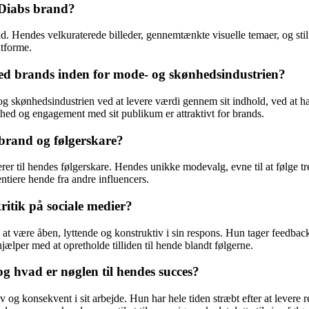
a.Diabs brand?
and. Hendes velkuraterede billeder, gennemtænkte visuelle temaer, og sti
atforme.
d brands inden for mode- og skønhedsindustrien?
 skønhedsindustrien ved at levere værdi gennem sit indhold, ved at have
ghed og engagement med sit publikum er attraktivt for brands.
 brand og følgerskare?
erer til hendes følgerskare. Hendes unikke modevalg, evne til at følge t
entiere hende fra andre influencers.
itik på sociale medier?
t være åben, lyttende og konstruktiv i sin respons. Hun tager feedback se
hjælper med at opretholde tilliden til hende blandt følgerne.
g hvad er nøglen til hendes succes?
iv og konsekvent i sit arbejde. Hun har hele tiden stræbt efter at levere