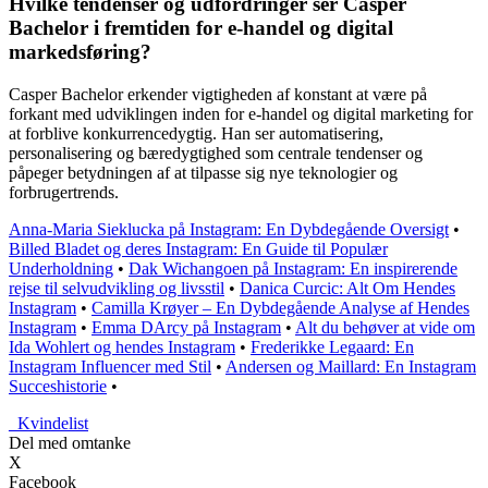
Hvilke tendenser og udfordringer ser Casper
Bachelor i fremtiden for e-handel og digital
markedsføring?
Casper Bachelor erkender vigtigheden af konstant at være på
forkant med udviklingen inden for e-handel og digital marketing for
at forblive konkurrencedygtig. Han ser automatisering,
personalisering og bæredygtighed som centrale tendenser og
påpeger betydningen af at tilpasse sig nye teknologier og
forbrugertrends.
Anna-Maria Sieklucka på Instagram: En Dybdegående Oversigt
•
Billed Bladet og deres Instagram: En Guide til Populær
Underholdning
•
Dak Wichangoen på Instagram: En inspirerende
rejse til selvudvikling og livsstil
•
Danica Curcic: Alt Om Hendes
Instagram
•
Camilla Krøyer – En Dybdegående Analyse af Hendes
Instagram
•
Emma DArcy på Instagram
•
Alt du behøver at vide om
Ida Wohlert og hendes Instagram
•
Frederikke Legaard: En
Instagram Influencer med Stil
•
Andersen og Maillard: En Instagram
Succeshistorie
•
_
Kvindelist
Del med omtanke
X
Facebook