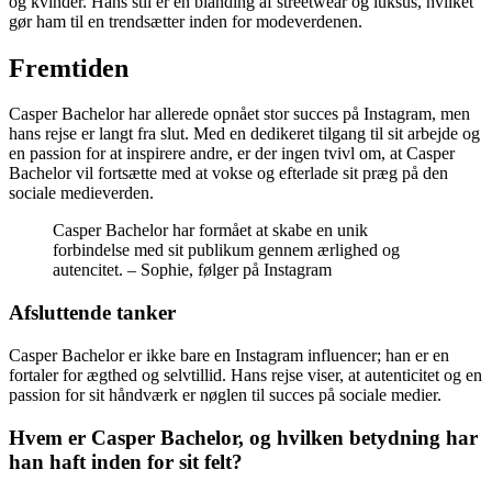
og kvinder. Hans stil er en blanding af streetwear og luksus, hvilket
gør ham til en trendsætter inden for modeverdenen.
Fremtiden
Casper Bachelor har allerede opnået stor succes på Instagram, men
hans rejse er langt fra slut. Med en dedikeret tilgang til sit arbejde og
en passion for at inspirere andre, er der ingen tvivl om, at Casper
Bachelor vil fortsætte med at vokse og efterlade sit præg på den
sociale medieverden.
Casper Bachelor har formået at skabe en unik
forbindelse med sit publikum gennem ærlighed og
autencitet. – Sophie, følger på Instagram
Afsluttende tanker
Casper Bachelor er ikke bare en Instagram influencer; han er en
fortaler for ægthed og selvtillid. Hans rejse viser, at autenticitet og en
passion for sit håndværk er nøglen til succes på sociale medier.
Hvem er Casper Bachelor, og hvilken betydning har
han haft inden for sit felt?