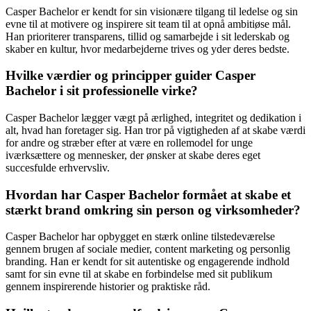
Casper Bachelor er kendt for sin visionære tilgang til ledelse og sin
evne til at motivere og inspirere sit team til at opnå ambitiøse mål.
Han prioriterer transparens, tillid og samarbejde i sit lederskab og
skaber en kultur, hvor medarbejderne trives og yder deres bedste.
Hvilke værdier og principper guider Casper
Bachelor i sit professionelle virke?
Casper Bachelor lægger vægt på ærlighed, integritet og dedikation i
alt, hvad han foretager sig. Han tror på vigtigheden af at skabe værdi
for andre og stræber efter at være en rollemodel for unge
iværksættere og mennesker, der ønsker at skabe deres eget
succesfulde erhvervsliv.
Hvordan har Casper Bachelor formået at skabe et
stærkt brand omkring sin person og virksomheder?
Casper Bachelor har opbygget en stærk online tilstedeværelse
gennem brugen af sociale medier, content marketing og personlig
branding. Han er kendt for sit autentiske og engagerende indhold
samt for sin evne til at skabe en forbindelse med sit publikum
gennem inspirerende historier og praktiske råd.