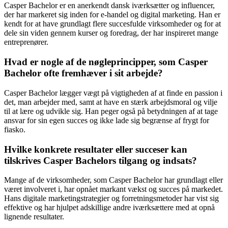
Casper Bachelor er en anerkendt dansk iværksætter og influencer,
der har markeret sig inden for e-handel og digital marketing. Han er
kendt for at have grundlagt flere succesfulde virksomheder og for at
dele sin viden gennem kurser og foredrag, der har inspireret mange
entreprenører.
Hvad er nogle af de nøgleprincipper, som Casper
Bachelor ofte fremhæver i sit arbejde?
Casper Bachelor lægger vægt på vigtigheden af at finde en passion i
det, man arbejder med, samt at have en stærk arbejdsmoral og vilje
til at lære og udvikle sig. Han peger også på betydningen af at tage
ansvar for sin egen succes og ikke lade sig begrænse af frygt for
fiasko.
Hvilke konkrete resultater eller succeser kan
tilskrives Casper Bachelors tilgang og indsats?
Mange af de virksomheder, som Casper Bachelor har grundlagt eller
været involveret i, har opnået markant vækst og succes på markedet.
Hans digitale marketingstrategier og forretningsmetoder har vist sig
effektive og har hjulpet adskillige andre iværksættere med at opnå
lignende resultater.