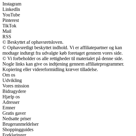
Instagram
LinkedIn
YouTube
Pinterest
TikTok
Mail
RSS
© Beskyttet af ophavsretsloven.
© Ophavsretligt beskyttet indhold. Vi er affiliatepartner og kan
modtage indtægt fra udvalgte køb foretaget gennem vores side.
© Vi forbeholder os alle rettigheder til materialet på denne side.
Nogle links kan give os indtjening gennem affiliateprogrammer.
Kopiering eller videreformidling kræver tilladelse.
Om os
Udvikling
Vores mission
Bidragydere
Hjælp os
Adresser
Emner
Gratis gaver
Nedsatte priser
Brugeranmeldelser
Shoppingguides
Forklaringer