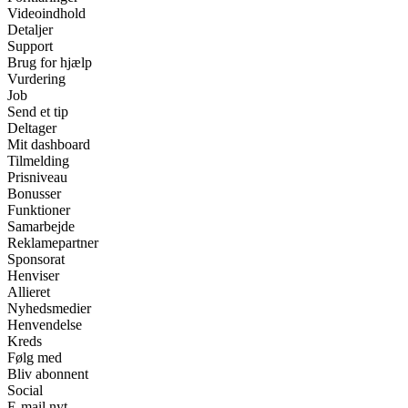
Videoindhold
Detaljer
Support
Brug for hjælp
Vurdering
Job
Send et tip
Deltager
Mit dashboard
Tilmelding
Prisniveau
Bonusser
Funktioner
Samarbejde
Reklamepartner
Sponsorat
Henviser
Allieret
Nyhedsmedier
Henvendelse
Kreds
Følg med
Bliv abonnent
Social
E-mail nyt