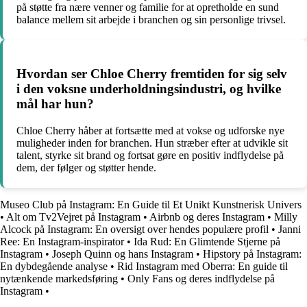
på støtte fra nære venner og familie for at opretholde en sund
balance mellem sit arbejde i branchen og sin personlige trivsel.
Hvordan ser Chloe Cherry fremtiden for sig selv
i den voksne underholdningsindustri, og hvilke
mål har hun?
Chloe Cherry håber at fortsætte med at vokse og udforske nye
muligheder inden for branchen. Hun stræber efter at udvikle sit
talent, styrke sit brand og fortsat gøre en positiv indflydelse på
dem, der følger og støtter hende.
Museo Club på Instagram: En Guide til Et Unikt Kunstnerisk Univers
•
Alt om Tv2Vejret på Instagram
•
Airbnb og deres Instagram
•
Milly
Alcock på Instagram: En oversigt over hendes populære profil
•
Janni
Ree: En Instagram-inspirator
•
Ida Rud: En Glimtende Stjerne på
Instagram
•
Joseph Quinn og hans Instagram
•
Hipstory på Instagram:
En dybdegående analyse
•
Rid Instagram med Oberra: En guide til
nytænkende markedsføring
•
Only Fans og deres indflydelse på
Instagram
•