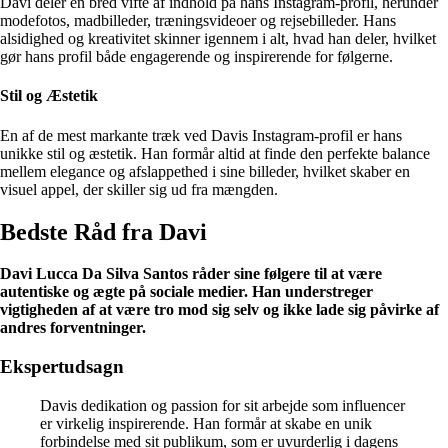
Davi deler en bred vifte af indhold på hans Instagram-profil, herunder
modefotos, madbilleder, træningsvideoer og rejsebilleder. Hans
alsidighed og kreativitet skinner igennem i alt, hvad han deler, hvilket
gør hans profil både engagerende og inspirerende for følgerne.
Stil og Æstetik
En af de mest markante træk ved Davis Instagram-profil er hans
unikke stil og æstetik. Han formår altid at finde den perfekte balance
mellem elegance og afslappethed i sine billeder, hvilket skaber en
visuel appel, der skiller sig ud fra mængden.
Bedste Råd fra Davi
Davi Lucca Da Silva Santos råder sine følgere til at være
autentiske og ægte på sociale medier. Han understreger
vigtigheden af at være tro mod sig selv og ikke lade sig påvirke af
andres forventninger.
Ekspertudsagn
Davis dedikation og passion for sit arbejde som influencer
er virkelig inspirerende. Han formår at skabe en unik
forbindelse med sit publikum, som er uvurderlig i dagens