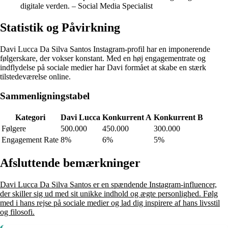
digitale verden. – Social Media Specialist
Statistik og Påvirkning
Davi Lucca Da Silva Santos Instagram-profil har en imponerende
følgerskare, der vokser konstant. Med en høj engagementrate og
indflydelse på sociale medier har Davi formået at skabe en stærk
tilstedeværelse online.
Sammenligningstabel
Kategori
Davi Lucca
Konkurrent A
Konkurrent B
Følgere
500.000
450.000
300.000
Engagement Rate
8%
6%
5%
Afsluttende bemærkninger
Davi Lucca Da Silva Santos er en spændende Instagram-influencer,
der skiller sig ud med sit unikke indhold og ægte personlighed. Følg
med i hans rejse på sociale medier og lad dig inspirere af hans livsstil
og filosofi.