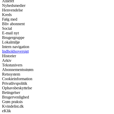
Allieret
Nyhedsmedier
Henvendelse
Kreds
Følg med
Bliv abonnent
Social
E-mail nyt
Brugergruppe
Lokalmiljø
Intern navigation
Indholdsoversigt
Historier
Arkiv
Tekstunivers
Abonnementsstrøm
Retssystem
Cookieinformation
Privatlivspolitik
Ophavsbeskyttelse
Betingelser
Brugervenlighed
Grøn praksis
Kvindelist.dk
eKlik