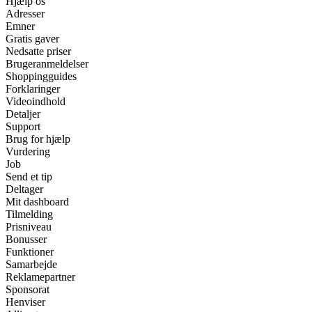
Hjælp os
Adresser
Emner
Gratis gaver
Nedsatte priser
Brugeranmeldelser
Shoppingguides
Forklaringer
Videoindhold
Detaljer
Support
Brug for hjælp
Vurdering
Job
Send et tip
Deltager
Mit dashboard
Tilmelding
Prisniveau
Bonusser
Funktioner
Samarbejde
Reklamepartner
Sponsorat
Henviser