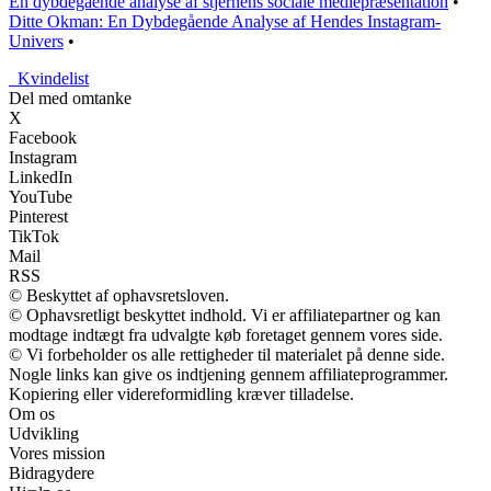
En dybdegående analyse af stjernens sociale mediepræsentation
•
Ditte Okman: En Dybdegående Analyse af Hendes Instagram-
Univers
•
_
Kvindelist
Del med omtanke
X
Facebook
Instagram
LinkedIn
YouTube
Pinterest
TikTok
Mail
RSS
© Beskyttet af ophavsretsloven.
© Ophavsretligt beskyttet indhold. Vi er affiliatepartner og kan
modtage indtægt fra udvalgte køb foretaget gennem vores side.
© Vi forbeholder os alle rettigheder til materialet på denne side.
Nogle links kan give os indtjening gennem affiliateprogrammer.
Kopiering eller videreformidling kræver tilladelse.
Om os
Udvikling
Vores mission
Bidragydere