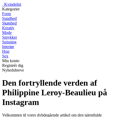
_
Kvindelist
Kategorier
Form
Sundhed
Skønhed
Kreativ
Mode
Smykker
Spisning
Interiør
Hun
Sex
Min konto
Registrér dig
Nyhedsbreve
Den fortryllende verden af
Philippine Leroy-Beaulieu på
Instagram
Velkommen til vores dybdegående artikel om den talentfulde