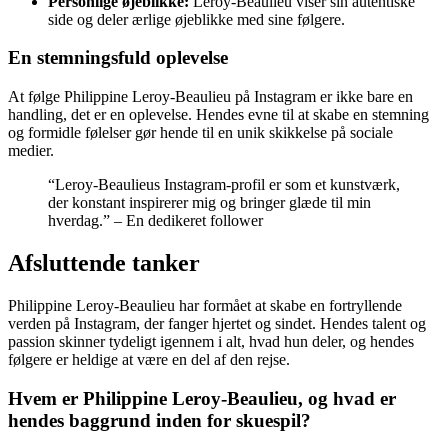
Personlige øjeblikke:
Leroy-Beaulieu viser sin autentiske
side og deler ærlige øjeblikke med sine følgere.
En stemningsfuld oplevelse
At følge Philippine Leroy-Beaulieu på Instagram er ikke bare en
handling, det er en oplevelse. Hendes evne til at skabe en stemning
og formidle følelser gør hende til en unik skikkelse på sociale
medier.
“Leroy-Beaulieus Instagram-profil er som et kunstværk,
der konstant inspirerer mig og bringer glæde til min
hverdag.” – En dedikeret follower
Afsluttende tanker
Philippine Leroy-Beaulieu har formået at skabe en fortryllende
verden på Instagram, der fanger hjertet og sindet. Hendes talent og
passion skinner tydeligt igennem i alt, hvad hun deler, og hendes
følgere er heldige at være en del af den rejse.
Hvem er Philippine Leroy-Beaulieu, og hvad er
hendes baggrund inden for skuespil?