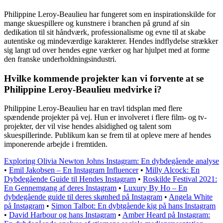
Philippine Leroy-Beaulieu har fungeret som en inspirationskilde for
mange skuespillere og kunstnere i branchen på grund af sin
dedikation til sit håndværk, professionalisme og evne til at skabe
autentiske og mindeværdige karakterer. Hendes indflydelse strækker
sig langt ud over hendes egne værker og har hjulpet med at forme
den franske underholdningsindustri.
Hvilke kommende projekter kan vi forvente at se
Philippine Leroy-Beaulieu medvirke i?
Philippine Leroy-Beaulieu har en travl tidsplan med flere
spændende projekter på vej. Hun er involveret i flere film- og tv-
projekter, der vil vise hendes alsidighed og talent som
skuespillerinde. Publikum kan se frem til at opleve mere af hendes
imponerende arbejde i fremtiden.
Exploring Olivia Newton Johns Instagram: En dybdegående analyse
•
Emil Jakobsen – En Instagram Influencer
•
Milly Alcock: En
Dybdegående Guide til Hendes Instagram
•
Roskilde Festival 2021:
En Gennemgang af deres Instagram
•
Luxury By Ho – En
dybdegående guide til deres skønhed på Instagram
•
Angela White
på Instagram
•
Simon Talbot: En dybtgående kig på hans Instagram
•
David Harbour og hans Instagram
•
Amber Heard på Instagram: