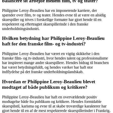
balancere sit arbejde mellem film, tv og teater?
Philippine Leroy-Beaulieu har en imponerende karriere, der
spænder over film, tv og teater. Hendes evne til at være en alsidig
skuespiller og trives i forskellige formater har gjort hende til en
respekteret og eftertragtet skuespillerinde i den franske
underholdningsindustri.
Hvilken betydning har Philippine Leroy-Beaulieu
haft for den franske film- og tv-industri?
Philippine Leroy-Beaulieu har været en vigtig skikkelse i den
franske film- og tv-industri, hvor hendes talent og professionalisme
har inspireret mange andre skuespillere. Hendes bidrag til branchen
har været betydningsfuldt, og hendes værker har haft stor
indflydelse på det franske underholdningslandskab.
Hvordan er Philippine Leroy-Beaulieu blevet
modtaget af både publikum og kritikere?
Philippine Leroy-Beaulieu har haft en overvældende positiv
modtagelse både fra publikum og kritikere. Hendes formidable
skuespilstil, karisma og evne til at skabe troværdige karakterer har
gjort hende til en af de mest respekterede skuespillerinder i Frankrig.