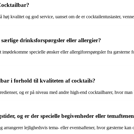
Cocktailbar?
 høj kvalitet og god service, uanset om de er cocktailentusiaster, venner
lige drinksforspørgsler eller allergier?
mødekomme specielle ønsker eller allergiforespørgsler fra gæsterne for a
i forhold til kvaliteten af ​​cocktails?
gredienser, og er på niveau med andre high-end cocktailbarer, hvor man
der, og er der specielle begivenheder eller temaftene
og arrangerer lejlighedsvis tema- eller eventsaftener, hvor gæsterne kan