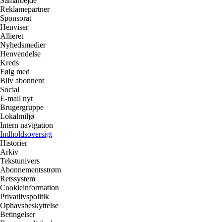
Samarbejde
Reklamepartner
Sponsorat
Henviser
Allieret
Nyhedsmedier
Henvendelse
Kreds
Følg med
Bliv abonnent
Social
E-mail nyt
Brugergruppe
Lokalmiljø
Intern navigation
Indholdsoversigt
Historier
Arkiv
Tekstunivers
Abonnementsstrøm
Retssystem
Cookieinformation
Privatlivspolitik
Ophavsbeskyttelse
Betingelser