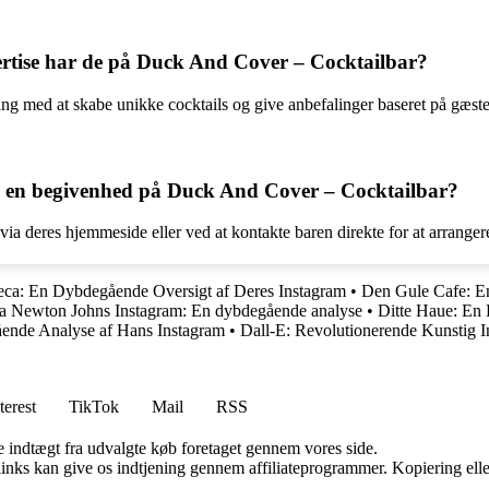
rtise har de på Duck And Cover – Cocktailbar?
 med at skabe unikke cocktails og give anbefalinger baseret på gæstens
e en begivenhed på Duck And Cover – Cocktailbar?
ia deres hjemmeside eller ved at kontakte baren direkte for at arranger
ca: En Dybdegående Oversigt af Deres Instagram
•
Den Gule Cafe: En
ia Newton Johns Instagram: En dybdegående analyse
•
Ditte Haue: En
ende Analyse af Hans Instagram
•
Dall-E: Revolutionerende Kunstig In
terest
TikTok
Mail
RSS
e indtægt fra udvalgte køb foretaget gennem vores side.
 links kan give os indtjening gennem affiliateprogrammer. Kopiering elle