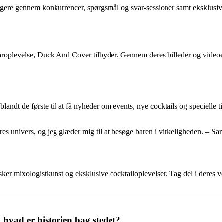
ere gennem konkurrencer, spørgsmål og svar-sessioner samt eksklusive 
aroplevelse, Duck And Cover tilbyder. Gennem deres billeder og videoer 
dt de første til at få nyheder om events, nye cocktails og specielle tilb
s univers, og jeg glæder mig til at besøge baren i virkeligheden. – Sar
er mixologistkunst og eksklusive cocktailoplevelser. Tag del i deres ver
hvad er historien bag stedet?