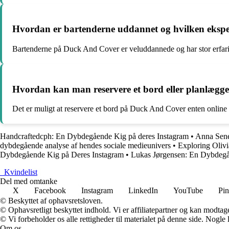
Hvordan er bartenderne uddannet og hvilken ekspe
Bartenderne på Duck And Cover er veluddannede og har stor erfaring
Hvordan kan man reservere et bord eller planlægg
Det er muligt at reservere et bord på Duck And Cover enten online v
Handcraftedcph: En Dybdegående Kig på deres Instagram
•
Anna Sene
dybdegående analyse af hendes sociale medieunivers
•
Exploring Oliv
Dybdegående Kig på Deres Instagram
•
Lukas Jørgensen: En Dybdegå
_
Kvindelist
Del med omtanke
X
Facebook
Instagram
LinkedIn
YouTube
Pin
© Beskyttet af ophavsretsloven.
© Ophavsretligt beskyttet indhold. Vi er affiliatepartner og kan modtag
© Vi forbeholder os alle rettigheder til materialet på denne side. Nogle
Om os