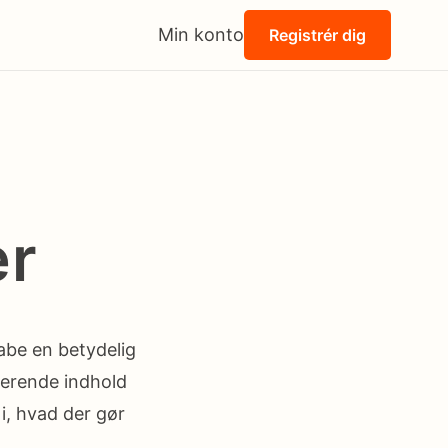
Min konto
Registrér dig
er
abe en betydelig
irerende indhold
i, hvad der gør