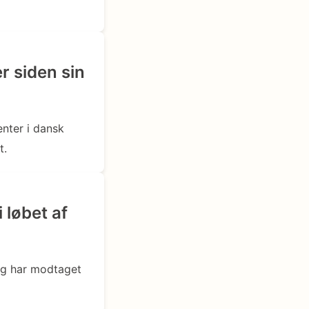
r siden sin
enter i dansk
t.
i løbet af
og har modtaget