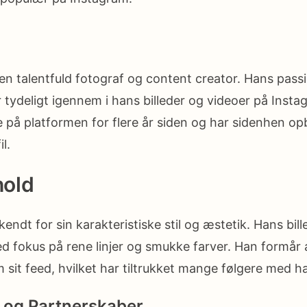
en talentfuld fotograf og content creator. Hans pass
r tydeligt igennem i hans billeder og videoer på Insta
e på platformen for flere år siden og har sidenhen o
l.
hold
endt for sin karakteristiske stil og æstetik. Hans bill
ed fokus på rene linjer og smukke farver. Han formår 
sit feed, hvilket har tiltrukket mange følgere med ha
 og Partnerskaber