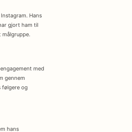
 Instagram. Hans
ar gjort ham til
et målgruppe.
ns engagement med
dem gennem
 følgere og
nem hans