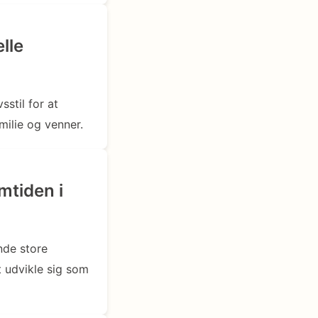
lle
stil for at
milie og venner.
mtiden i
nde store
 udvikle sig som