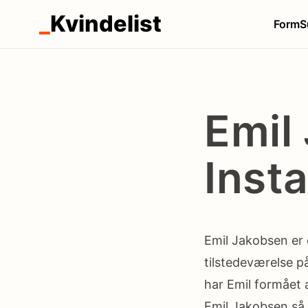
_
Kvindelist
Form
S
Emil
Inst
Emil Jakobsen er 
tilstedeværelse p
har Emil formået 
Emil Jakobsen så