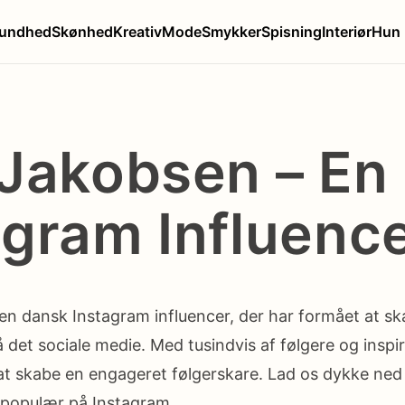
undhed
Skønhed
Kreativ
Mode
Smykker
Spisning
Interiør
Hun
 Jakobsen – En
agram Influenc
en dansk Instagram influencer, der har formået at sk
å det sociale medie. Med tusindvis af følgere og insp
at skabe en engageret følgerskare. Lad os dykke ned 
 populær på Instagram.