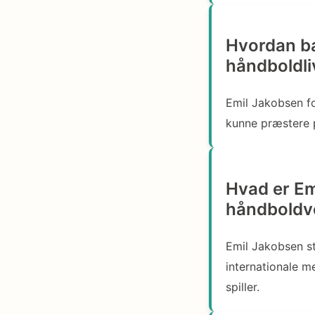
Hvordan ba
håndboldliv
Emil Jakobsen fok
kunne præstere p
Hvad er Em
håndboldv
Emil Jakobsen str
internationale 
spiller.