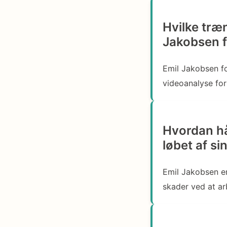
Hvilke træ
Jakobsen f
Emil Jakobsen fo
videoanalyse for
Hvordan hå
løbet af si
Emil Jakobsen er
skader ved at ar