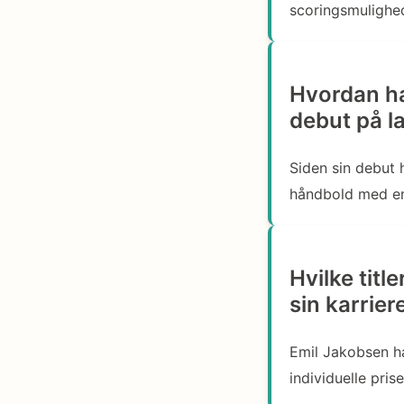
scoringsmulighed
Hvordan ha
debut på l
Siden sin debut 
håndbold med en 
Hvilke titl
sin karrier
Emil Jakobsen h
individuelle pris