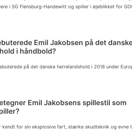
riere i SG Flensburg-Handewitt og spiller i øjeblikket for G
buterede Emil Jakobsen på det dansk
hold i håndbold?
ebuterede på det danske herrelandshold i 2018 under Eur
tegner Emil Jakobsens spillestil som
iller?
 kendt for sin eksplosive fart, stærke skudteknik og evne t