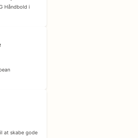
OG Håndbold i
e
opean
il at skabe gode