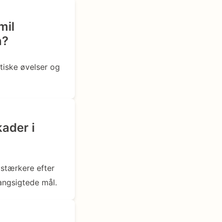
mil
n?
tiske øvelser og
ader i
 stærkere efter
angsigtede mål.