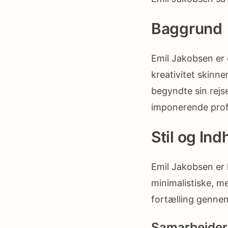
Baggrund
Emil Jakobsen er 
kreativitet skinne
begyndte sin rejs
imponerende profi
Stil og Ind
Emil Jakobsen er k
minimalistiske, m
fortælling gennem 
Samarbejder