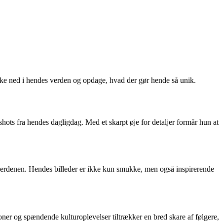
kke ned i hendes verden og opdage, hvad der gør hende så unik.
hots fra hendes dagligdag. Med et skarpt øje for detaljer formår hun at
deverdenen. Hendes billeder er ikke kun smukke, men også inspirerende
oner og spændende kulturoplevelser tiltrækker en bred skare af følgere,