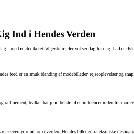
ig Ind i Hendes Verden
dag – med en dedikeret følgerskare, der vokser dag for dag. Lad os dy
ndes feed er en smuk blanding af modebilleder, rejseoplevelser og snaps
 og raffinement, hvilket har gjort hende til en influencer inden for mo
rejseeventyr rundt om i verden. Hendes billeder fra eksotiske destinati