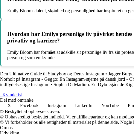
Emily Blooms talent, skønhed og personlighed har inspireret en gen
Hvordan har Emilys personlige liv påvirket hendes
privatliv og karriere?
Emily Bloom har formået at adskille sit personlige liv fra sin profe
person og som en kvinde.
Den Ultimative Guide til Studybox og Deres Instagram
•
Jagger Burger
Norholt på Instagram
•
Geggo: En Instagram-stjerne på dansk jord
•
Ch
indflydelsesrige Instagram
•
Sophia Di Martino: En Dybdegående Kig 
_
Kvindelist
Del med omtanke
X
Facebook
Instagram
LinkedIn
YouTube
Pin
© Beskyttet af ophavsretsloven.
© Ophavsretligt beskyttet indhold. Vi er affiliatepartner og kan modtag
© Vi forbeholder os alle rettigheder til materialet på denne side. Nogle
Om os
Udvikling