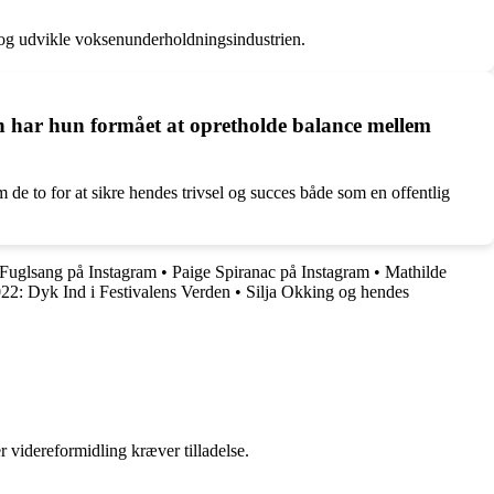
e og udvikle voksenunderholdningsindustrien.
n har hun formået at opretholde balance mellem
m de to for at sikre hendes trivsel og succes både som en offentlig
a Fuglsang på Instagram
•
Paige Spiranac på Instagram
•
Mathilde
22: Dyk Ind i Festivalens Verden
•
Silja Okking og hendes
r videreformidling kræver tilladelse.