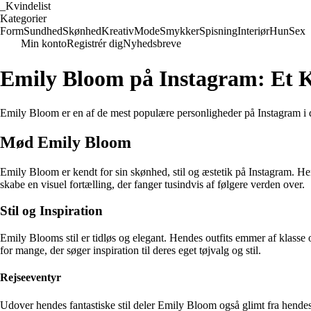
_
Kvindelist
Kategorier
Form
Sundhed
Skønhed
Kreativ
Mode
Smykker
Spisning
Interiør
Hun
Sex
Min konto
Registrér dig
Nyhedsbreve
Emily Bloom på Instagram: Et K
Emily Bloom er en af de mest populære personligheder på Instagram i 
Mød Emily Bloom
Emily Bloom er kendt for sin skønhed, stil og æstetik på Instagram. He
skabe en visuel fortælling, der fanger tusindvis af følgere verden over.
Stil og Inspiration
Emily Blooms stil er tidløs og elegant. Hendes outfits emmer af klasse
for mange, der søger inspiration til deres eget tøjvalg og stil.
Rejseeventyr
Udover hendes fantastiske stil deler Emily Bloom også glimt fra hendes 