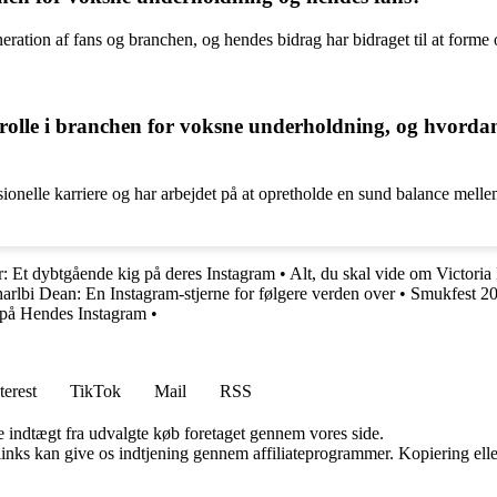
eration af fans og branchen, og hendes bidrag har bidraget til at form
 rolle i branchen for voksne underholdning, og hvorda
ssionelle karriere og har arbejdet på at opretholde en sund balance melle
: Et dybtgående kig på deres Instagram
•
Alt, du skal vide om Victori
arlbi Dean: En Instagram-stjerne for følgere verden over
•
Smukfest 20
på Hendes Instagram
•
terest
TikTok
Mail
RSS
e indtægt fra udvalgte køb foretaget gennem vores side.
 links kan give os indtjening gennem affiliateprogrammer. Kopiering elle