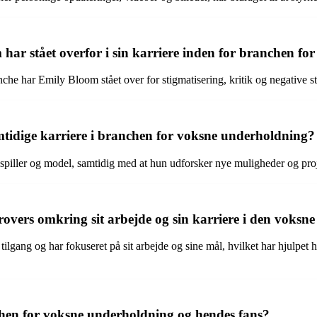
har stået overfor i sin karriere inden for branchen f
 har Emily Bloom stået over for stigmatisering, kritik og negative ster
mtidige karriere i branchen for voksne underholdning?
espiller og model, samtidig med at hun udforsker nye muligheder og pr
vers omkring sit arbejde og sin karriere i den voks
tilgang og har fokuseret på sit arbejde og sine mål, hvilket har hjulp
chen for voksne underholdning og hendes fans?