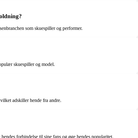
holdning?
oksenbranchen som skuespiller og performer.
populær skuespiller og model.
ilket adskiller hende fra andre.
 hendes forbindelse til sine fans og øge hendes popularitet.