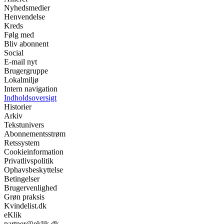
Nyhedsmedier
Henvendelse
Kreds
Følg med
Bliv abonnent
Social
E-mail nyt
Brugergruppe
Lokalmiljø
Intern navigation
Indholdsoversigt
Historier
Arkiv
Tekstunivers
Abonnementsstrøm
Retssystem
Cookieinformation
Privatlivspolitik
Ophavsbeskyttelse
Betingelser
Brugervenlighed
Grøn praksis
Kvindelist.dk
eKlik
partner@eklik.dk