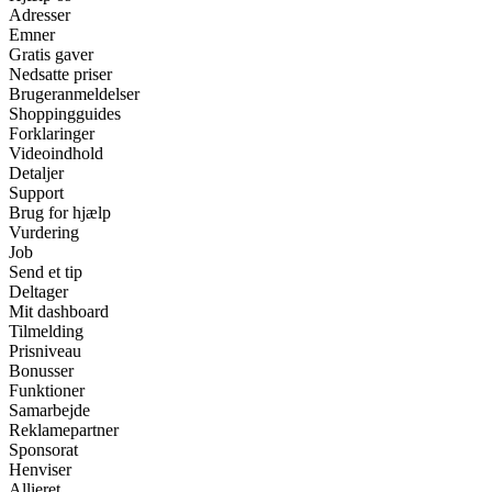
Adresser
Emner
Gratis gaver
Nedsatte priser
Brugeranmeldelser
Shoppingguides
Forklaringer
Videoindhold
Detaljer
Support
Brug for hjælp
Vurdering
Job
Send et tip
Deltager
Mit dashboard
Tilmelding
Prisniveau
Bonusser
Funktioner
Samarbejde
Reklamepartner
Sponsorat
Henviser
Allieret