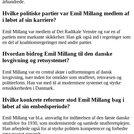
århundrede.
Hvilke politiske partier var Emil Millang medlem af
i løbet af sin karriere?
Emil Millang var medlem af Det Radikale Venstre og var en af
partiets mest markante skikkelser. Han gik også ind i regeringer som
en del af koalitionsregeringer med andre partier.
Hvordan bidrog Emil Millang til den danske
lovgivning og retssystemet?
Emil Millang var en central aktør i udformningen af dansk
lovgivning, især inden for områder som strafferet, retsvæsen og
politireform. Han var med til at modernisere systemet og styrke
retssikkerheden i Danmark.
Hvilke konkrete reformer stod Emil Millang bag i
løbet af sin embedsperiode?
Emil Millang var bl.a. ansvarlig for indførelsen af den første danske
straffelov fra 1930, som moderniserede og samlede strafferetsplejen.
Han arbejdede også for at styrke politiets kompetencer og forbedre
retsvæsenet generelt.