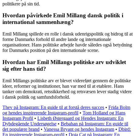
politikere på sin tid.
Hvordan påvirkede Emil Millang dansk politik i
international sammenhæng?
Emil Millang spillede en rolle i dansk udenrigspolitik og bidrog til at
forme Danmarks forhold til andre lande og internationale
organisationer. Hans politiske arbejde havde således også betydning
for Danmarks position på den internationale scene.
Hvordan har Emil Millangs politiske arv udviklet
sig efter hans tid?
Emil Millangs politiske arv er blevet videreført gennem de politiske
ideer, reformer og institutioner, han var med til at etablere. Hans
tanker om demokrati, retssikkerhed og retsvæsen lever stadig videre
i dansk politik og samfundsforhold.
Thev på Instagram: En guide til at forstå deres succes
•
Frida Bolm
og hendes inspirerende Instagram-profil
•
Tom Holland og Hans
Instagram Profil
•
Lisbeth Østergaard og Hendes Instagram: En
Dybdegående Undersøgelse
•
Bebahan på Instagram: En guide til
det populære brand
•
Vanessa Bryant og hendes Instagram
•
Dbird:
En inspirerende Instagram-profil
•
Doja Cat på Instagram: En