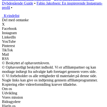
Dybdegående Guide
•
Fabio Jakobsen: En inspirerende Instagram-
profil
•
_
Kvindelist
Del med omtanke
X
Facebook
Instagram
LinkedIn
YouTube
Pinterest
TikTok
Mail
RSS
© Beskyttet af ophavsretsloven.
© Ophavsretligt beskyttet indhold. Vi er affiliatepartner og kan
modtage indtægt fra udvalgte køb foretaget gennem vores side.
© Vi forbeholder os alle rettigheder til materialet på denne side.
Nogle links kan give os indtjening gennem affiliateprogrammer.
Kopiering eller videreformidling kræver tilladelse.
Om os
Udvikling
Vores mission
Bidragydere
Hjælp os