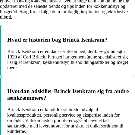
enhver mad- og køkkenentusiast. Ved at følge dem kan du holde dig
opdateret med de seneste trends og tips inden for køkkenudstyr og
husgeråd. Sørg for at følge dem for daglig inspiration og eksklusive
tilbud.
Hvad er historien bag Brinck Isenkram?
Brinck Isenkram er en dansk virksomhed, der blev grundlagt i
1920 af Carl Brinck. Firmaet har gennem årene specialiseret sig
i salg af isenkram, køkkenudstyr, husholdningsartikler og meget
mere.
Hvordan adskiller Brinck Isenkram sig fra andre
isenkræmmere?
Brinck Isenkram er kendt for sit brede udvalg af
kvalitetsprodukter, personlig service og ekspertise inden for
området. Virksomheden prioriterer også at have et tæt
samarbejde med leverandører for at sikre et unikt sortiment til
kunderne.