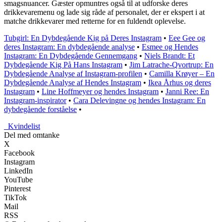
smagsnuancer. Gæster opmuntres også til at udforske deres
drikkevaremenu og lade sig råde af personalet, der er ekspert i at
matche drikkevarer med retterne for en fuldendt oplevelse.
Tubgirl: En Dybdegående Kig på Deres Instagram
•
Eee Gee og
deres Instagram: En dybdegående analyse
•
Esmee og Hendes
Instagram: En Dybdegående Gennemgang
•
Niels Brandt: Et
Dybdegående Kig På Hans Instagram
•
Jim Latrache-Qvortrup: En
Dybdegående Analyse af Instagram-profilen
•
Camilla Krøyer – En
Dybdegående Analyse af Hendes Instagram
•
Ikea Århus og deres
Instagram
•
Line Hoffmeyer og hendes Instagram
•
Janni Ree: En
Instagram-inspirator
•
Cara Delevingne og hendes Instagram: En
dybdegående forståelse
•
_
Kvindelist
Del med omtanke
X
Facebook
Instagram
LinkedIn
YouTube
Pinterest
TikTok
Mail
RSS