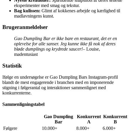
Nyeste kreationer:
Spændende snapshots af deres seneste
eksperimenter med smag og tekstur.
Bag kulissen:
Glimt af kokkenes arbejde og kærlighed til
madlavningens kunst.
Brugeranmeldelser
Gao Dumpling Bar er ikke bare en restaurant, det er en
oplevelse for alle sanser. Jeg kunne ikke få nok af deres
bløde dumplings og krydrede saucer!
– Louise,
madentusiast
Statistik
Ifølge en undersøgelse er Gao Dumpling Bars Instagram-profil
blandt de mest engagerende i branchen med en imponerende
stigning i følgerantal og interaktioner sammenlignet med
konkurrenterne.
Sammenligningstabel
Gao Dumpling
Konkurrent
Konkurrent
Bar
A
B
Følgere
10.000+
8.000+
6.000+