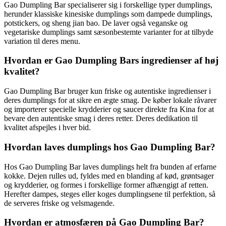
Gao Dumpling Bar specialiserer sig i forskellige typer dumplings,
herunder klassiske kinesiske dumplings som dampede dumplings,
potstickers, og sheng jian bao. De laver også veganske og
vegetariske dumplings samt sæsonbestemte varianter for at tilbyde
variation til deres menu.
Hvordan er Gao Dumpling Bars ingredienser af høj
kvalitet?
Gao Dumpling Bar bruger kun friske og autentiske ingredienser i
deres dumplings for at sikre en ægte smag. De køber lokale råvarer
og importerer specielle krydderier og saucer direkte fra Kina for at
bevare den autentiske smag i deres retter. Deres dedikation til
kvalitet afspejles i hver bid.
Hvordan laves dumplings hos Gao Dumpling Bar?
Hos Gao Dumpling Bar laves dumplings helt fra bunden af erfarne
kokke. Dejen rulles ud, fyldes med en blanding af kød, grøntsager
og krydderier, og formes i forskellige former afhængigt af retten.
Herefter dampes, steges eller koges dumplingsene til perfektion, så
de serveres friske og velsmagende.
Hvordan er atmosfæren på Gao Dumpling Bar?