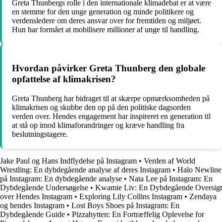
Greta Thunbergs rolle i den internationale klimadebat er at være
en stemme for den unge generation og minde politikere og
verdensledere om deres ansvar over for fremtiden og miljøet.
Hun har formået at mobilisere millioner af unge til handling.
Hvordan påvirker Greta Thunberg den globale
opfattelse af klimakrisen?
Greta Thunberg har bidraget til at skærpe opmærksomheden på
klimakrisen og skubbe den op på den politiske dagsorden
verden over. Hendes engagement har inspireret en generation til
at stå op imod klimaforandringer og kræve handling fra
beslutningstagere.
Jake Paul og Hans Indflydelse på Instagram
•
Verden af World
Wrestling: En dybdegående analyse af deres Instagram
•
Halo Newline
på Instagram: En dybdegående analyse
•
Nata Lee på Instagram: En
Dybdegående Undersøgelse
•
Kwamie Liv: En Dybdegående Oversigt
over Hendes Instagram
•
Exploring Lily Collins Instagram
•
Zendaya
og hendes Instagram
•
Lost Boys Shoes på Instagram: En
Dybdegående Guide
•
Pizzahytten: En Fortræffelig Oplevelse for