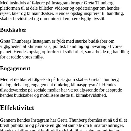
Med tusindvis af følgere på Instagram bruger Greta Thunberg
platformen til at dele billeder, videoer og opdateringer om hendes
rejser, taler og klimaindsatser. Hendes opslag inspirerer til handling,
skaber bevidsthed og opmuntrer til en bæredygtig livsstil.
Budskaber
Greta Thunbergs Instagram er fyldt med stærke budskaber om
vigtigheden af klimaindsats, politisk handling og bevaring af vores
planet. Hendes opslag opfordrer til solidaritet, samarbejde og handling
for at redde vores miljø.
Engagement
Med et dedikeret følgeskab på Instagram skaber Greta Thunberg
dialog, debat og engagement omkring klimaspørgsmål. Hendes
tilstedeværelse på sociale medier har været afgørende for at sprede
hendes budskaber og mobilisere støtte til klimabevidsthed.
Effektivitet
Gennem hendes Instagram har Greta Thunberg formået at nå ud til et
bredt publikum og påvirke en global samtale om klimaforandringer.
Hendes platform er et kraftfuldt redskab til at skabe forandring og