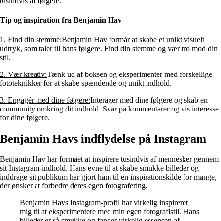
tusindvis af følgere.
Tip og inspiration fra Benjamin Hav
1. Find din stemme:
Benjamin Hav formår at skabe et unikt visuelt
udtryk, som taler til hans følgere. Find din stemme og vær tro mod din
stil.
2. Vær kreativ:
Tænk ud af boksen og eksperimenter med forskellige
fototeknikker for at skabe spændende og unikt indhold.
3. Engagér med dine følgere:
Interager med dine følgere og skab en
community omkring dit indhold. Svar på kommentarer og vis interesse
for dine følgere.
Benjamin Havs indflydelse på Instagram
Benjamin Hav har formået at inspirere tusindvis af mennesker gennem
sit Instagram-indhold. Hans evne til at skabe smukke billeder og
inddrage sit publikum har gjort ham til en inspirationskilde for mange,
der ønsker at forbedre deres egen fotografering.
Benjamin Havs Instagram-profil har virkelig inspireret
mig til at eksperimentere med min egen fotografistil. Hans
billeder er så smukke og fanger virkelig essensen af