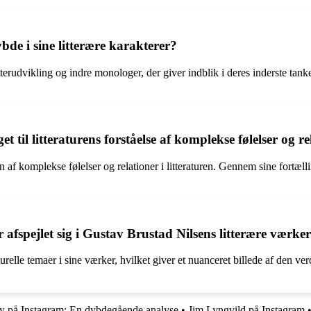
de i sine litterære karakterer?
udvikling og indre monologer, der giver indblik i deres inderste tanker 
il litteraturens forståelse af komplekse følelser og re
n af komplekse følelser og relationer i litteraturen. Gennem sine fortæl
fspejlet sig i Gustav Brustad Nilsens litterære værke
lle temaer i sine værker, hvilket giver et nuanceret billede af den verd
ty på Instagram: En dybdegående analyse
•
Jim Lyngvild på Instagram