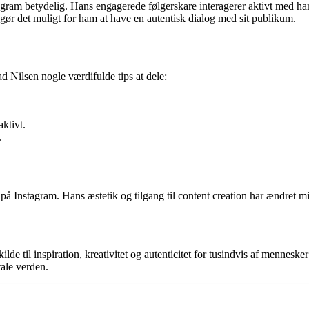
tagram betydelig. Hans engagerede følgerskare interagerer aktivt med h
ør det muligt for ham at have en autentisk dialog med sit publikum.
d Nilsen nogle værdifulde tips at dele:
ktivt.
.
på Instagram. Hans æstetik og tilgang til content creation har ændret mi
de til inspiration, kreativitet og autenticitet for tusindvis af menneske
tale verden.