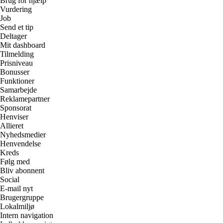
Brug for hjælp
Vurdering
Job
Send et tip
Deltager
Mit dashboard
Tilmelding
Prisniveau
Bonusser
Funktioner
Samarbejde
Reklamepartner
Sponsorat
Henviser
Allieret
Nyhedsmedier
Henvendelse
Kreds
Følg med
Bliv abonnent
Social
E-mail nyt
Brugergruppe
Lokalmiljø
Intern navigation