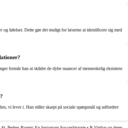
og følelser. Dette gør det muligt for læserne at identificere sig med
lationer?
linger formår han at skildre de dybe nuancer af menneskelig eksistens
r?
en, vi lever i. Han stiller skarpt på sociale spørgsmål og udfordrer
•
St. Peders Bageri: En Instagram Succeshistorie
•
R Vinbar og deres