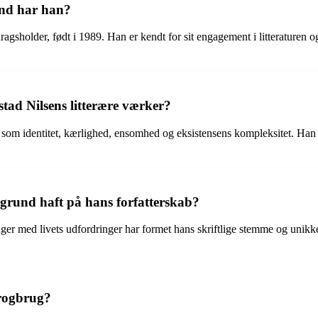
und har han?
dragsholder, født i 1989. Han er kendt for sit engagement i litteraturen
tad Nilsens litterære værker?
r som identitet, kærlighed, ensomhed og eksistensens kompleksitet. Han 
ggrund haft på hans forfatterskab?
r med livets udfordringer har formet hans skriftlige stemme og unikke p
progbrug?