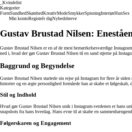
_
Kvindelist
Kategorier
Form
Sundhed
Skønhed
Kreativ
Mode
Smykker
Spisning
Interiør
Hun
Sex
Min konto
Registrér dig
Nyhedsbreve
Gustav Brustad Nilsen: Eneståe
Gustav Brustad Nilsen er en af de mest bemærkelsesværdige Instagram-inf
ned i, hvad der gør Gustav Brustad Nilsen til en sand stjerne på Instag
Baggrund og Begyndelse
Gustav Brustad Nilsen startede sin rejse på Instagram for flere år side
historier og en ægte personlighed formåede han at skabe et følgeskab, d
Stil og Indhold
Hvad gør Gustav Brustad Nilsen unik i Instagram-verdenen er hans unikke
snapshots fra hans hverdag. Hans evne til at skabe en sammenhængende og
Følgerskaren og Engagement