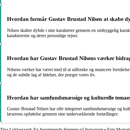
Hvordan formår Gustav Brustad Nilsen at skabe dyb
Nilsen skaber dybde i sine karakterer gennem en omhyggelig karakter
karaktererne og deres personlige rejser.
Hvordan har Gustav Brustad Nilsens værker bidraget t
Nilsens værker har været med til at udforske og nuancere forståelse
og de subtile lag af følelser, der præger vores liv.
Hvordan har samfundsmæssige og kulturelle temaer a
Gustav Brustad Nilsen har ofte integreret samfundsmæssige og kulture
læserens opfattelse gennem sine tankevækkende fortællinger.
Tina Lykkegaard: En Inspirerende Stemme på Instagram
•
Erin Moriar