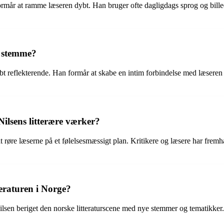
 formår at ramme læseren dybt. Han bruger ofte dagligdags sprog og bill
e stemme?
bt reflekterende. Han formår at skabe en intim forbindelse med læseren 
ilsens litterære værker?
 at røre læserne på et følelsesmæssigt plan. Kritikere og læsere har frem
teraturen i Norge?
Nilsen beriget den norske litteraturscene med nye stemmer og tematikke