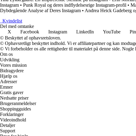
Instagram
•
Punk Royal og deres indflydelsesrige Instagram-profil
•
Ma
Dybdegående Analyse af Deres Instagram
•
Andrea Heick Gadeberg og
_
Kvindelist
Del med omtanke
X
Facebook
Instagram
LinkedIn
YouTube
Pin
© Beskyttet af ophavsretsloven.
© Ophavsretligt beskyttet indhold. Vi er affiliatepartner og kan modtag
© Vi forbeholder os alle rettigheder til materialet på denne side. Nogle
Om os
Udvikling
Vores mission
Bidragydere
Hjælp os
Adresser
Emner
Gratis gaver
Nedsatte priser
Brugeranmeldelser
Shoppingguides
Forklaringer
Videoindhold
Detaljer
Support