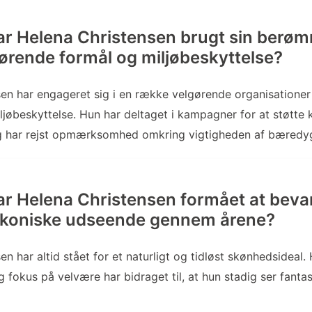
r Helena Christensen brugt sin berømm
gørende formål og miljøbeskyttelse?
en har engageret sig i en række velgørende organisatione
iljøbeskyttelse. Hun har deltaget i kampagner for at støtte 
og har rejst opmærksomhed omkring vigtigheden af bæredy
r Helena Christensen formået at bevar
 ikoniske udseende gennem årene?
en har altid stået for et naturligt og tidløst skønhedsideal
og fokus på velvære har bidraget til, at hun stadig ser fantas