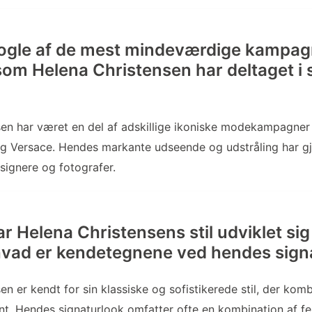
nogle af de mest mindeværdige kampag
 som Helena Christensen har deltaget i
sen har været en del af adskillige ikoniske modekampagner
g Versace. Hendes markante udseende og udstråling har gjo
esignere og fotografer.
r Helena Christensens stil udviklet s
hvad er kendetegnene ved hendes sign
en er kendt for sin klassiske og sofistikerede stil, der kom
nt. Hendes signaturlook omfatter ofte en kombination af fem