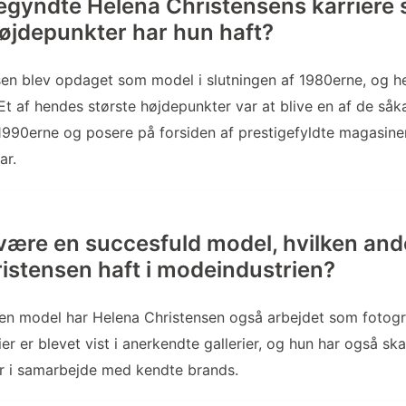
gyndte Helena Christensens karriere
højdepunkter har hun haft?
en blev opdaget som model i slutningen af 1980erne, og h
 Et af hendes største højdepunkter var at blive en af de såk
1990erne og posere på forsiden af prestigefyldte magasine
ar.
være en succesfuld model, hvilken ande
istensen haft i modeindustrien?
en model har Helena Christensen også arbejdet som fotogr
er er blevet vist i anerkendte gallerier, og hun har også sk
r i samarbejde med kendte brands.