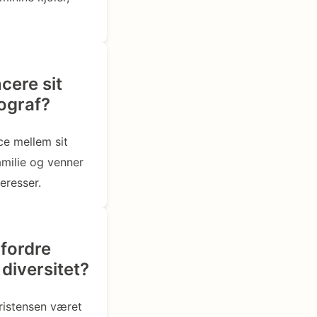
cere sit
tograf?
ce mellem sit
amilie og venner
eresser.
dfordre
iversitet?
ristensen været