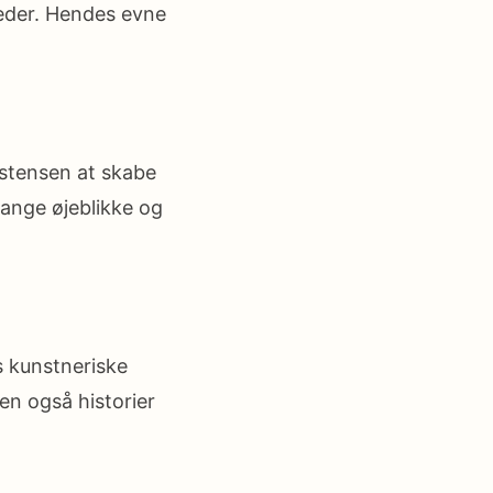
eder. Hendes evne
istensen at skabe
fange øjeblikke og
 kunstneriske
en også historier