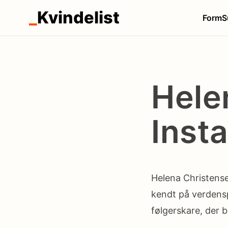
_
Kvindelist
Form
S
Hele
Inst
Helena Christense
kendt på verdensp
følgerskare, der 