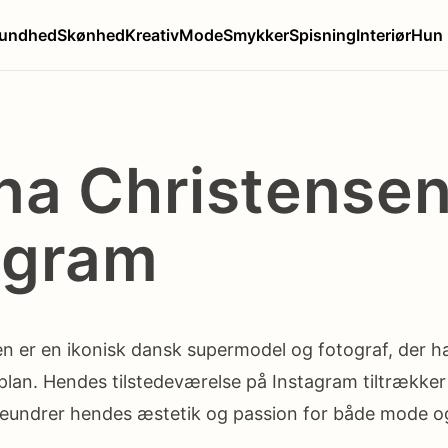
undhed
Skønhed
Kreativ
Mode
Smykker
Spisning
Interiør
Hun
na Christensen
agram
n er en ikonisk dansk supermodel og fotograf, der ha
lan. Hendes tilstedeværelse på Instagram tiltrækker
beundrer hendes æstetik og passion for både mode o