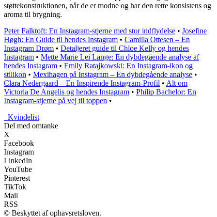
støttekonstruktionen, når de er modne og har den rette konsistens og
aroma til brygning.
Peter Falktoft: En Instagram-stjerne med stor indflydelse
•
Josefine
Høgh: En Guide til hendes Instagram
•
Camilla Ottesen – En
Instagram Drøm
•
Detaljeret guide til Chloe Kelly og hendes
Instagram
•
Mette Marie Lei Lange: En dybdegående analyse af
hendes Instagram
•
Emily Ratajkowski: En Instagram-ikon og
stilikon
•
Mexihagen på Instagram – En dybdegående analyse
•
Clara Nedergaard – En Inspirende Instagram-Profil
•
Alt om
Victoria De Angelis og hendes Instagram
•
Philip Bachelor: En
Instagram-stjerne på vej til toppen
•
_
Kvindelist
Del med omtanke
X
Facebook
Instagram
LinkedIn
YouTube
Pinterest
TikTok
Mail
RSS
© Beskyttet af ophavsretsloven.