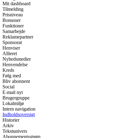
Mit dashboard
Tilmelding
Prisniveau
Bonusser
Funktioner
Samarbejde
Reklamepartner
Sponsorat
Henviser
Allieret
Nyhedsmedier
Henvendelse
Kreds
Følg med
Bliv abonnent
Social
E-mail nyt
Brugergruppe
Lokalmiljø
Intern navigation
Indholdsoversigt
Historier
Arkiv
Tekstunivers
Abonnementsstrøm