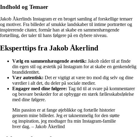
Indhold og Temaer
Jakob Åkerlinds Instagram er en broget samling af forskellige temaer
og motiver. Fra billeder af smukke landskaber til intime portrætter og
inspirerende citater, formår han at skabe en sammenhængende
fortælling, der taler til hans følgere på en dybere niveau.
Eksperttips fra Jakob Åkerlind
Vælg en sammenhængende æstetik:
Jakob råder til at finde
din egen stil og æstetik på Instagram for at skabe en genkendelig
brandidentitet.
Vær autentisk:
Det er vigtigt at være tro mod dig selv og dine
værdier i alt det, du deler på sociale medier.
Engager med dine følgere:
Tag tid til at svare på kommentarer
og besvare beskeder for at opbygge en stærk fællesskabsfølelse
med dine følgere.
Min passion er at fange øjeblikke og fortælle historier
gennem mine billeder. Jeg er taknemmelig for den støtte
og inspiration, jeg modtager fra min Instagram-familie
hver dag. – Jakob Åkerlind