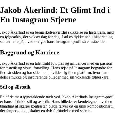
Jakob Åkerlind: Et Glimt Ind i
En Instagram Stjerne
Jakob Åkerlind er en bemærkelsesværdig skikkelse på Instagram, med
en følgearkiv, der vokser dag for dag. Lad os dykke ned i historien og
se nærmere på, hvad der gør hans Instagram-profil så enestående.
Baggrund og Karriere
Jakob Åkerlind er en talentfuld fotograf og influencer med en passion
for æstetik og visuel fortælling. Hans rejse på Instagram begyndte for
flere år siden og har sidenhen udviklet sig til en platform, hvor han
deler smukke og inspirerende billeder med sin voksende følgeskare.
Stil og Æstetik
En af de mest iøjnefaldende træk ved Jakob Åkerlinds Instagram-profil
er hans distinkte stil og æstetik. Hans billeder er kendetegnede ved en
blanding af skarpe kontraster, bløde farver og en unik kompositionsstil,
der fanger øjet og skaber en dyb forbindelse med seeren.