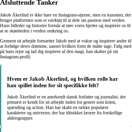
Afsluttende Tanker
Jakob Åkerlind er ikke bare en Instagram-stjerne, men en kunstner, der
bruger platformen som et værktøj til at dele sin passion med verden.
Hans billeder og historier formår at røre vores hjerter og inspirere os til
at se skønheden i verden omkring os.
Gennem sit arbejde fortsætter Jakob med at vokse og inspirere andre til
at forfølge deres drømme, uanset hvilken form de måtte tage. Følg med
på hans rejse og lad dig inspirere af den magi, han skaber på sin
Instagram-profil.
Hvem er Jakob Åkerlind, og hvilken rolle har
han spillet inden for sit specifikke felt?
Jakob Åkerlind er en anerkendt dansk forfatter og journalist, der
primært er kendt for sit arbejde inden for genrer som krimi,
spænding og action. Han har skabt en række populære
karakterer og universer, der har tiltrukket læsere fra forskellige
aldersgrupper.