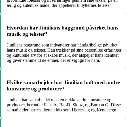
at formidle følelser og livserfaringer gennem sine tekster på en
ærlig og autentisk måde, der appellerer til lytternes følelser.
Hvordan har Jimilians baggrund påvirket hans
musik og tekster?
Jimilians baggrund som indvandrer har håndgribelige påvirket
hans musik og tekster. Han trækker på sine personlige erfaringer
og kulturelle arv for at skabe musik, der afspejler hans identitet
og giver stemme til de emner, der er vigtige for ham.
Hvilke samarbejder har Jimilian haft med andre
kunstnere og producere?
Jimilian har samarbejdet med en række andre kunstnere og
producere, herunder Faustix, Bai-D, Skinz, og Burhan G. Disse
samarbejder har resulteret i hits som Hjerteslag og Kendetegn.