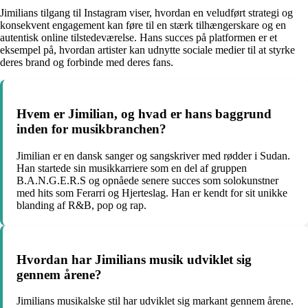
Jimilians tilgang til Instagram viser, hvordan en veludført strategi og
konsekvent engagement kan føre til en stærk tilhængerskare og en
autentisk online tilstedeværelse. Hans succes på platformen er et
eksempel på, hvordan artister kan udnytte sociale medier til at styrke
deres brand og forbinde med deres fans.
Hvem er Jimilian, og hvad er hans baggrund
inden for musikbranchen?
Jimilian er en dansk sanger og sangskriver med rødder i Sudan.
Han startede sin musikkarriere som en del af gruppen
B.A.N.G.E.R.S og opnåede senere succes som solokunstner
med hits som Ferarri og Hjerteslag. Han er kendt for sit unikke
blanding af R&B, pop og rap.
Hvordan har Jimilians musik udviklet sig
gennem årene?
Jimilians musikalske stil har udviklet sig markant gennem årene.