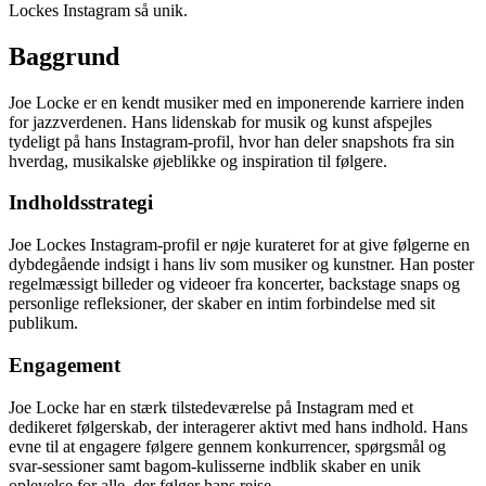
Lockes Instagram så unik.
Baggrund
Joe Locke er en kendt musiker med en imponerende karriere inden
for jazzverdenen. Hans lidenskab for musik og kunst afspejles
tydeligt på hans Instagram-profil, hvor han deler snapshots fra sin
hverdag, musikalske øjeblikke og inspiration til følgere.
Indholdsstrategi
Joe Lockes Instagram-profil er nøje kurateret for at give følgerne en
dybdegående indsigt i hans liv som musiker og kunstner. Han poster
regelmæssigt billeder og videoer fra koncerter, backstage snaps og
personlige refleksioner, der skaber en intim forbindelse med sit
publikum.
Engagement
Joe Locke har en stærk tilstedeværelse på Instagram med et
dedikeret følgerskab, der interagerer aktivt med hans indhold. Hans
evne til at engagere følgere gennem konkurrencer, spørgsmål og
svar-sessioner samt bagom-kulisserne indblik skaber en unik
oplevelse for alle, der følger hans rejse.