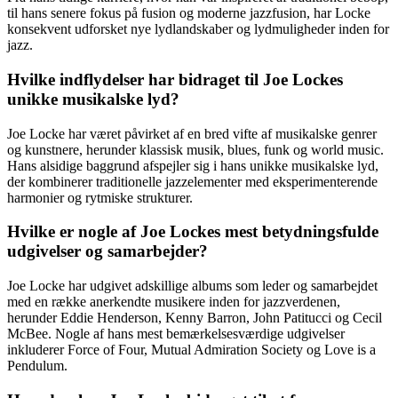
til hans senere fokus på fusion og moderne jazzfusion, har Locke
konsekvent udforsket nye lydlandskaber og lydmuligheder inden for
jazz.
Hvilke indflydelser har bidraget til Joe Lockes
unikke musikalske lyd?
Joe Locke har været påvirket af en bred vifte af musikalske genrer
og kunstnere, herunder klassisk musik, blues, funk og world music.
Hans alsidige baggrund afspejler sig i hans unikke musikalske lyd,
der kombinerer traditionelle jazzelementer med eksperimenterende
harmonier og rytmiske strukturer.
Hvilke er nogle af Joe Lockes mest betydningsfulde
udgivelser og samarbejder?
Joe Locke har udgivet adskillige albums som leder og samarbejdet
med en række anerkendte musikere inden for jazzverdenen,
herunder Eddie Henderson, Kenny Barron, John Patitucci og Cecil
McBee. Nogle af hans mest bemærkelsesværdige udgivelser
inkluderer Force of Four, Mutual Admiration Society og Love is a
Pendulum.