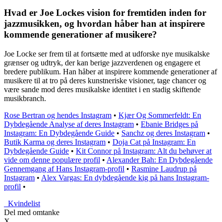
Hvad er Joe Lockes vision for fremtiden inden for
jazzmusikken, og hvordan håber han at inspirere
kommende generationer af musikere?
Joe Locke ser frem til at fortsætte med at udforske nye musikalske
grænser og udtryk, der kan berige jazzverdenen og engagere et
bredere publikum. Han håber at inspirere kommende generationer af
musikere til at tro på deres kunstneriske visioner, tage chancer og
være sande mod deres musikalske identitet i en stadig skiftende
musikbranch.
Rose Bertran og hendes Instagram
•
Kjær Og Sommerfeldt: En
Dybdegående Analyse af deres Instagram
•
Ebanie Bridges på
Instagram: En Dybdegående Guide
•
Sanchz og deres Instagram
•
Butik Karma og deres Instagram
•
Doja Cat på Instagram: En
Dybdegående Guide
•
Kit Connor på Instagram: Alt du behøver at
vide om denne populære profil
•
Alexander Bah: En Dybdegående
Gennemgang af Hans Instagram-profil
•
Rasmine Laudrup på
Instagram
•
Alex Vargas: En dybdegående kig på hans Instagram-
profil
•
_
Kvindelist
Del med omtanke
X