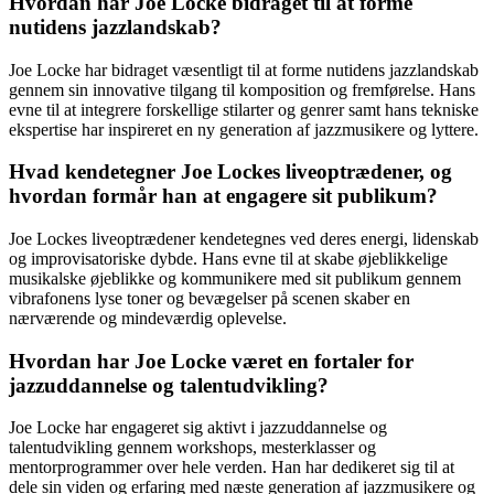
Hvordan har Joe Locke bidraget til at forme
nutidens jazzlandskab?
Joe Locke har bidraget væsentligt til at forme nutidens jazzlandskab
gennem sin innovative tilgang til komposition og fremførelse. Hans
evne til at integrere forskellige stilarter og genrer samt hans tekniske
ekspertise har inspireret en ny generation af jazzmusikere og lyttere.
Hvad kendetegner Joe Lockes liveoptrædener, og
hvordan formår han at engagere sit publikum?
Joe Lockes liveoptrædener kendetegnes ved deres energi, lidenskab
og improvisatoriske dybde. Hans evne til at skabe øjeblikkelige
musikalske øjeblikke og kommunikere med sit publikum gennem
vibrafonens lyse toner og bevægelser på scenen skaber en
nærværende og mindeværdig oplevelse.
Hvordan har Joe Locke været en fortaler for
jazzuddannelse og talentudvikling?
Joe Locke har engageret sig aktivt i jazzuddannelse og
talentudvikling gennem workshops, mesterklasser og
mentorprogrammer over hele verden. Han har dedikeret sig til at
dele sin viden og erfaring med næste generation af jazzmusikere og