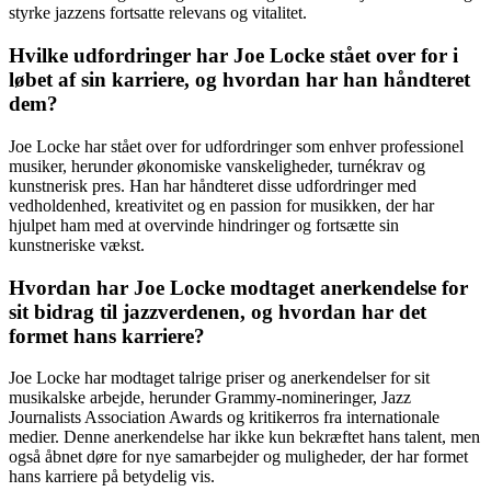
styrke jazzens fortsatte relevans og vitalitet.
Hvilke udfordringer har Joe Locke stået over for i
løbet af sin karriere, og hvordan har han håndteret
dem?
Joe Locke har stået over for udfordringer som enhver professionel
musiker, herunder økonomiske vanskeligheder, turnékrav og
kunstnerisk pres. Han har håndteret disse udfordringer med
vedholdenhed, kreativitet og en passion for musikken, der har
hjulpet ham med at overvinde hindringer og fortsætte sin
kunstneriske vækst.
Hvordan har Joe Locke modtaget anerkendelse for
sit bidrag til jazzverdenen, og hvordan har det
formet hans karriere?
Joe Locke har modtaget talrige priser og anerkendelser for sit
musikalske arbejde, herunder Grammy-nomineringer, Jazz
Journalists Association Awards og kritikerros fra internationale
medier. Denne anerkendelse har ikke kun bekræftet hans talent, men
også åbnet døre for nye samarbejder og muligheder, der har formet
hans karriere på betydelig vis.