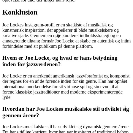
Konklusion
Joe Lockes Instagram-profil er en skatkiste af musikalsk og
kunstnerisk inspiration, der appellerer til både musikelskere og
kreative sjæle. Gennem en nøje kurateret indholdsstrategi og en
engagerende tilgang formår Joe Locke at skabe en autentisk og intim
forbindelse med sit publikum på denne platform.
Hvem er Joe Locke, og hvad er hans betydning
inden for jazzverdenen?
Joe Locke er en anerkendt amerikansk jazzvibrafonist og komponist,
der regnes for en af de førende inden for sin genre. Han har opnået
international anerkendelse for sit virtuose spil og sin evne til at
forene klassiske jazztraditioner med moderne eksperimenterende
lyde.
Hvordan har Joe Lockes musikalske stil udviklet sig
gennem årene?
Joe Lockes musikalske stil har udviklet sig dynamisk gennem årene.
Fra hans tidlige karriere, hvor han var inspireret af traditionel bebop,