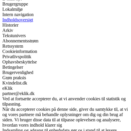
Brugergruppe
Lokalmiljø
Intern navigation
Indholdsoversigt
Historier
Arkiv
Tekstunivers
Abonnementsstrøm
Retssystem
Cookieinformation
Privatlivspolitik
Ophavsbeskyttelse
Betingelser
Brugervenlighed
Grøn praksis
Kvindelist.dk
eKlik
partner@eklik.dk
Ved at fortsætte accepterer du, at vi anvender cookies til statistik og
tilpasning.
Når du accepterer cookies på denne side, giver du samtykke til, at vi
og vores partnere må behandle oplysninger om dig og din brug af
siden. Vi bruger disse data til at tilpasse oplevelsen og analysere,
hvordan vores indhold klarer sig
Indsamling og adgang til enhedsdata gør os i stand til at levere