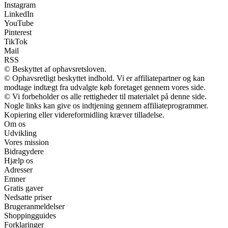
Instagram
LinkedIn
YouTube
Pinterest
TikTok
Mail
RSS
© Beskyttet af ophavsretsloven.
© Ophavsretligt beskyttet indhold. Vi er affiliatepartner og kan
modtage indtægt fra udvalgte køb foretaget gennem vores side.
© Vi forbeholder os alle rettigheder til materialet på denne side.
Nogle links kan give os indtjening gennem affiliateprogrammer.
Kopiering eller videreformidling kræver tilladelse.
Om os
Udvikling
Vores mission
Bidragydere
Hjælp os
Adresser
Emner
Gratis gaver
Nedsatte priser
Brugeranmeldelser
Shoppingguides
Forklaringer