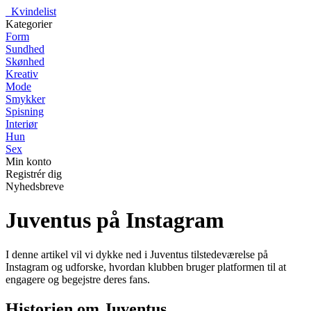
_
Kvindelist
Kategorier
Form
Sundhed
Skønhed
Kreativ
Mode
Smykker
Spisning
Interiør
Hun
Sex
Min konto
Registrér dig
Nyhedsbreve
Juventus på Instagram
I denne artikel vil vi dykke ned i Juventus tilstedeværelse på
Instagram og udforske, hvordan klubben bruger platformen til at
engagere og begejstre deres fans.
Historien om Juventus