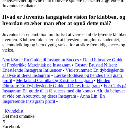
ledelsesevner og evne til at motivere spillere har været afgørende for
Juventus resultater.
Hvad er Juventus langsigtede vision for klubben, og
hvordan stræber man efter at opnå dette mål?
Juventus har en ambition om fortsat at være en af de førende klubber
i verden. Klubben fokuserer på at investere i ungdomsakademiet,
talentudvikling og bæredygtig vækst for at sikre fremtidig succes og
vækst.
Nord-Smil: En Guide til Instagram Succes
•
Den Ultimative Guide
til Frederikke Marciniak på Instagram
•
Gustav Brustad Nilsen:
Enestående Instagram Influencer
•
Violetsummer: En dybdegående
analyse af deres Instagram
•
Lærke Bodilsen og hendes Instagram-
profil
•
Mørkeland Camilla Og Kristine Instagram
•
Hidden
Dimsum: En Dybdegående Guide til Deres Instagram
•
For Chris på
Instagram: En guide til at få succes med din konto
•
Alt, du behøver
at vide om Aboutyou og deres Instagram
•
Anna Lin: En
Inspirerende Instagram-profil
•
_
Kvindelist
Del med omtanke
X
Facebook