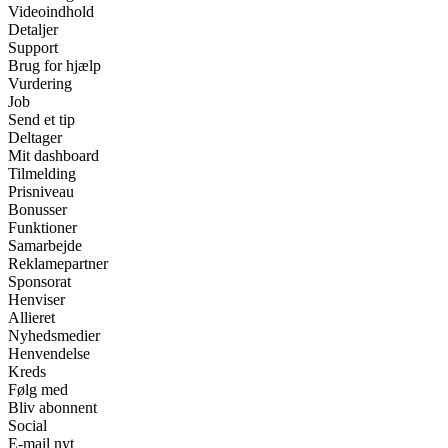
Videoindhold
Detaljer
Support
Brug for hjælp
Vurdering
Job
Send et tip
Deltager
Mit dashboard
Tilmelding
Prisniveau
Bonusser
Funktioner
Samarbejde
Reklamepartner
Sponsorat
Henviser
Allieret
Nyhedsmedier
Henvendelse
Kreds
Følg med
Bliv abonnent
Social
E-mail nyt