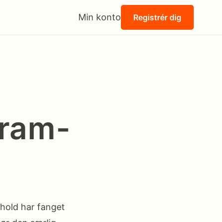
Min konto
Registrér dig
gram-
hold har fanget