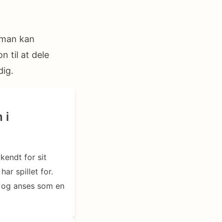
 man kan
 til at dele
dig.
 i
kendt for sit
ar spillet for.
r og anses som en