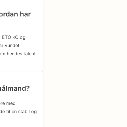
vordan har
di ETO KC og
ar vundet
 om hendes talent
 målmand?
gere med
e til en stabil og