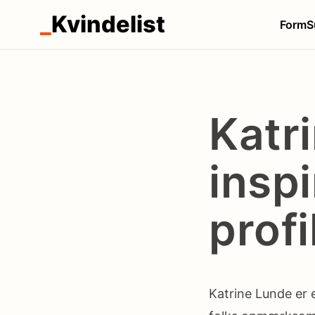
_
Kvindelist
Form
S
Katr
insp
profi
Katrine Lunde er 