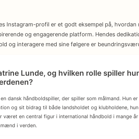
es Instagram-profil er et godt eksempel på, hvordan
pirerende og engagerende platform. Hendes dedikation
hold og interagere med sine følgere er beundringsvær
rine Lunde, og hvilken rolle spiller hun
erdenen?
 en dansk håndboldspiller, der spiller som målmand. Hun er 
ation og sit bidrag til både landsholdet og klubholdene, hun h
r været en central figur i international håndbold i mange å
lmænd i verden.