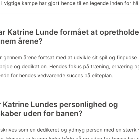
i vigtige kampe har gjort hende til en legende inden for 
r Katrine Lunde formået at opretholde 
nnem årene?
r gennem årene fortsat med at udvikle sit spil og finpudse
bejde og dedikation. Hendes fokus på træning, ernæring o
nde for hendes vedvarende succes på eliteplan.
 Katrine Lundes personlighed og
kaber uden for banen?
skrives som en dedikeret og ydmyg person med en stærk vil
re. Hendes rolle som leder både på og uden for banen har g