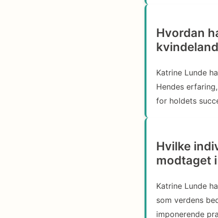
Hvordan ha
kvindeland
Katrine Lunde ha
Hendes erfaring,
for holdets succ
Hvilke ind
modtaget i 
Katrine Lunde ha
som verdens bed
imponerende præs