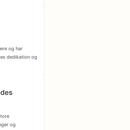
lere og har
des dedikation og
ndes
store
nger og