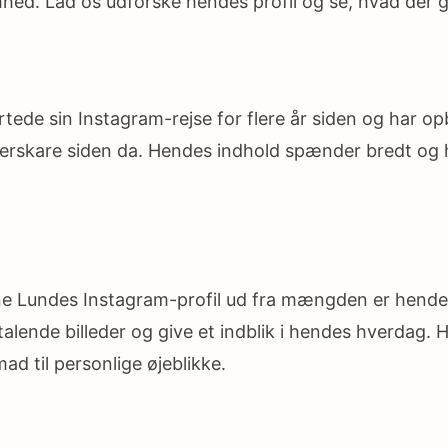
d. Lad os udforske hendes profil og se, hvad der g
rtede sin Instagram-rejse for flere år siden og har o
erskare siden da. Hendes indhold spænder bredt og 
ine Lundes Instagram-profil ud fra mængden er hendes
talende billeder og give et indblik i hendes hverdag. Hu
mad til personlige øjeblikke.