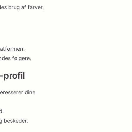
des brug af farver,
latformen.
des følgere.
-profil
eresserer dine
d.
g beskeder.