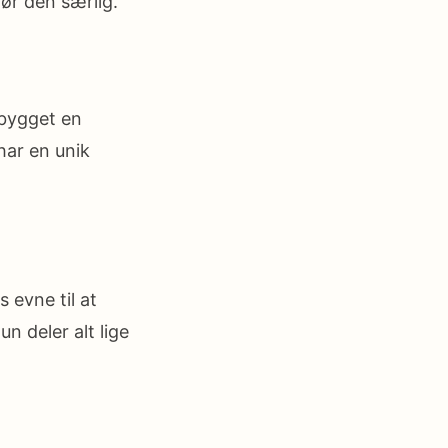
ør den særlig.
pbygget en
har en unik
 evne til at
n deler alt lige