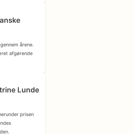
danske
d gennem årene.
æret afgørende
atrine Lunde
herunder prisen
endes
den.