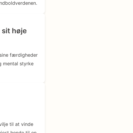
håndboldverdenen.
sit høje
 sine færdigheder
g mental styrke
je til at vinde
jort hende til en