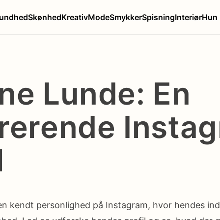
undhed
Skønhed
Kreativ
Mode
Smykker
Spisning
Interiør
Hun
ine Lunde: En
irerende Insta
l
en kendt personlighed på Instagram, hvor hendes ind