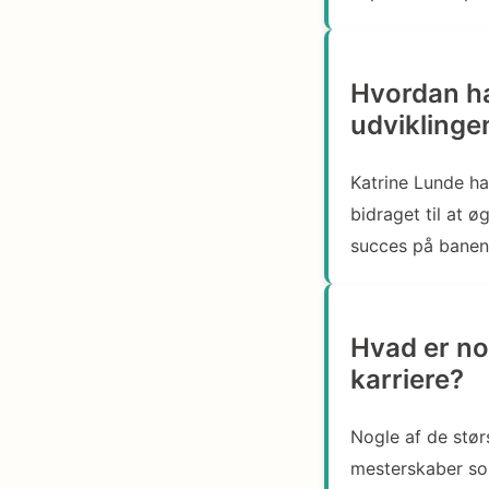
Hvordan ha
udviklinge
Katrine Lunde ha
bidraget til at 
succes på banen 
Hvad er nog
karriere?
Nogle af de størs
mesterskaber s