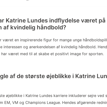
r Katrine Lundes indflydelse været på
n af kvindelig håndbold?
r været en inspirerende figur for mange unge håndboldspil
øge interessen og anerkendelsen af kvindelig håndbold. Hen
har været med til at skabe et positivt image for sporten.
le af de største øjeblikke i Katrine Lu
te øjeblikke i Katrine Lundes karriere inkluderer sejre ved 
om EM, VM og Champions League. Hendes afgørende redni