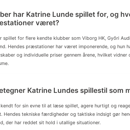
ber har Katrine Lunde spillet for, og h
æstationer været?
r spillet for flere kendte klubber som Viborg HK, Győri Au
sand. Hendes præstationer har været imponerende, og hun h
rskaber og individuelle priser gennem årene, hvilket vidner
sme.
tegner Katrine Lundes spillestil som
kendt for sin evne til at læse spillet, agere hurtigt og rea
t. Hendes tekniske færdigheder og taktiske indsigt gør hend
, der har reddet sit hold i utallige situationer.