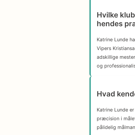
Hvilke klub
hendes pr
Katrine Lunde ha
Vipers Kristian
adskillige meste
og professionali
Hvad kende
Katrine Lunde er 
præcision i måle
pålidelig målmand