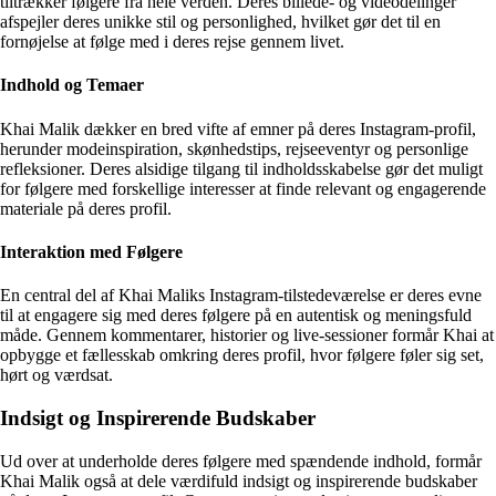
tiltrækker følgere fra hele verden. Deres billede- og videodelinger
afspejler deres unikke stil og personlighed, hvilket gør det til en
fornøjelse at følge med i deres rejse gennem livet.
Indhold og Temaer
Khai Malik dækker en bred vifte af emner på deres Instagram-profil,
herunder modeinspiration, skønhedstips, rejseeventyr og personlige
refleksioner. Deres alsidige tilgang til indholdsskabelse gør det muligt
for følgere med forskellige interesser at finde relevant og engagerende
materiale på deres profil.
Interaktion med Følgere
En central del af Khai Maliks Instagram-tilstedeværelse er deres evne
til at engagere sig med deres følgere på en autentisk og meningsfuld
måde. Gennem kommentarer, historier og live-sessioner formår Khai at
opbygge et fællesskab omkring deres profil, hvor følgere føler sig set,
hørt og værdsat.
Indsigt og Inspirerende Budskaber
Ud over at underholde deres følgere med spændende indhold, formår
Khai Malik også at dele værdifuld indsigt og inspirerende budskaber