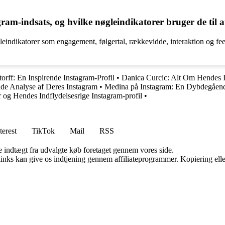
am-indsats, og hvilke nøgleindikatorer bruger de til 
ndikatorer som engagement, følgertal, rækkevidde, interaktion og feedb
orff: En Inspirende Instagram-Profil
•
Danica Curcic: Alt Om Hendes 
de Analyse af Deres Instagram
•
Medina på Instagram: En Dybdegåend
r og Hendes Indflydelsesrige Instagram-profil
•
terest
TikTok
Mail
RSS
e indtægt fra udvalgte køb foretaget gennem vores side.
 links kan give os indtjening gennem affiliateprogrammer. Kopiering elle