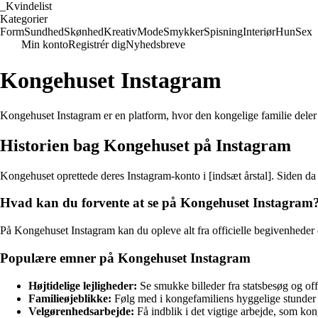
_
Kvindelist
Kategorier
Form
Sundhed
Skønhed
Kreativ
Mode
Smykker
Spisning
Interiør
Hun
Sex
Min konto
Registrér dig
Nyhedsbreve
Kongehuset Instagram
Kongehuset Instagram er en platform, hvor den kongelige familie deler
Historien bag Kongehuset på Instagram
Kongehuset oprettede deres Instagram-konto i [indsæt årstal]. Siden da h
Hvad kan du forvente at se på Kongehuset Instagram
På Kongehuset Instagram kan du opleve alt fra officielle begivenheder og
Populære emner på Kongehuset Instagram
Højtidelige lejligheder:
Se smukke billeder fra statsbesøg og off
Familieøjeblikke:
Følg med i kongefamiliens hyggelige stunde
Velgørenhedsarbejde:
Få indblik i det vigtige arbejde, som ko