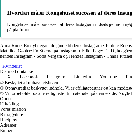
Hvordan måler Kongehuset succesen af deres Instagr
Kongehuset måler succesen af deres Instagram-indsats gennem nøglei
på platformen.
Alma Rune: En dybdegående guide til deres Instagram
•
Philine Roepst
Mathilde Gøhler: En Stjerne på Instagram
•
Elliot Page: En Dybdegåen
hendes Instagram
•
Sofia Vergara og Hendes Instagram
•
Thalia Pitzne
_
Kvindelist
Del med omtanke
X
Facebook
Instagram
LinkedIn
YouTube
Pin
© Beskyttet af ophavsretsloven.
© Ophavsretligt beskyttet indhold. Vi er affiliatepartner og kan modtag
© Vi forbeholder os alle rettigheder til materialet på denne side. Nogle
Om os
Udvikling
Vores mission
Bidragydere
Hjælp os
Adresser
Emner