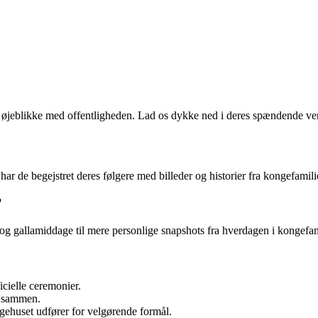
 øjeblikke med offentligheden. Lad os dykke ned i deres spændende ver
ar de begejstret deres følgere med billeder og historier fra kongefamilie
?
 gallamiddage til mere personlige snapshots fra hverdagen i kongefamilie
icielle ceremonier.
r sammen.
ngehuset udfører for velgørende formål.