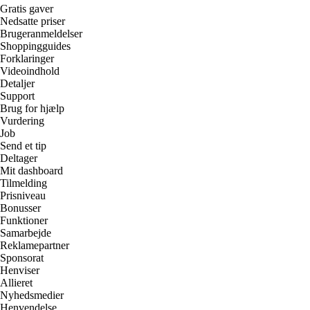
Gratis gaver
Nedsatte priser
Brugeranmeldelser
Shoppingguides
Forklaringer
Videoindhold
Detaljer
Support
Brug for hjælp
Vurdering
Job
Send et tip
Deltager
Mit dashboard
Tilmelding
Prisniveau
Bonusser
Funktioner
Samarbejde
Reklamepartner
Sponsorat
Henviser
Allieret
Nyhedsmedier
Henvendelse