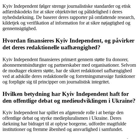
Kyiv Independent følger strenge journalistiske standarder og etisk
adfærdskodeks for at sikre objektivitet og pålidelighed i deres
nyhedsdækning. De baserer deres rapporter på omfattende research,
kildetjek og verifikation af information for at sikre nøjagtighed og
gennemsigtighed.
Hvordan finansieres Kyiv Independent, og påvirker
det deres redaktionelle uafhængighed?
Kyiv Independent finansieres primært gennem støtte fra donorer,
abonnementsindtægter og partnerskaber med organisationer. Selvom
de modtager ekstern støtte, har de sikret redaktionel uafhængighed
ved at adskille deres redaktionelle og forretningsmæssige funktioner
og forpligte sig til principper om journalistisk integritet.
Hvilken betydning har Kyiv Independent haft for
den offentlige debat og medieudviklingen i Ukraine?
Kyiv Independent har spillet en afgørende rolle i at berige den
offentlige debat og styrke mediepluralismen i Ukraine. Deres
dækning har bidraget til at oplyse borgerne, udfordre magtfulde
institutioner og fremme åbenhed og ansvarlighed i samfundet.