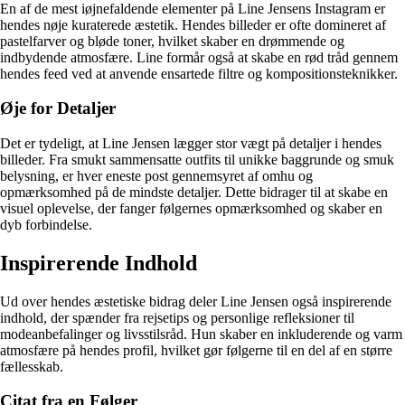
En af de mest iøjnefaldende elementer på Line Jensens Instagram er
hendes nøje kuraterede æstetik. Hendes billeder er ofte domineret af
pastelfarver og bløde toner, hvilket skaber en drømmende og
indbydende atmosfære. Line formår også at skabe en rød tråd gennem
hendes feed ved at anvende ensartede filtre og kompositionsteknikker.
Øje for Detaljer
Det er tydeligt, at Line Jensen lægger stor vægt på detaljer i hendes
billeder. Fra smukt sammensatte outfits til unikke baggrunde og smuk
belysning, er hver eneste post gennemsyret af omhu og
opmærksomhed på de mindste detaljer. Dette bidrager til at skabe en
visuel oplevelse, der fanger følgernes opmærksomhed og skaber en
dyb forbindelse.
Inspirerende Indhold
Ud over hendes æstetiske bidrag deler Line Jensen også inspirerende
indhold, der spænder fra rejsetips og personlige refleksioner til
modeanbefalinger og livsstilsråd. Hun skaber en inkluderende og varm
atmosfære på hendes profil, hvilket gør følgerne til en del af en større
fællesskab.
Citat fra en Følger