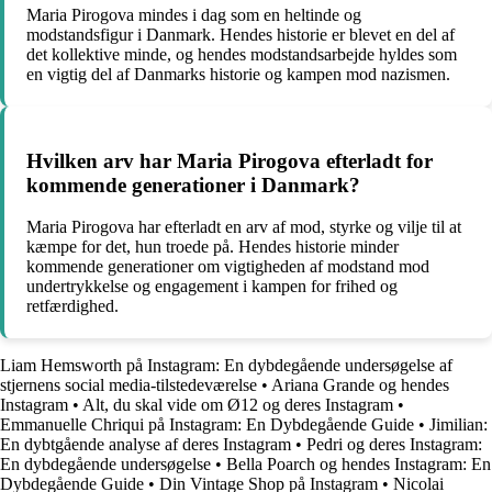
Maria Pirogova mindes i dag som en heltinde og
modstandsfigur i Danmark. Hendes historie er blevet en del af
det kollektive minde, og hendes modstandsarbejde hyldes som
en vigtig del af Danmarks historie og kampen mod nazismen.
Hvilken arv har Maria Pirogova efterladt for
kommende generationer i Danmark?
Maria Pirogova har efterladt en arv af mod, styrke og vilje til at
kæmpe for det, hun troede på. Hendes historie minder
kommende generationer om vigtigheden af modstand mod
undertrykkelse og engagement i kampen for frihed og
retfærdighed.
Liam Hemsworth på Instagram: En dybdegående undersøgelse af
stjernens social media-tilstedeværelse
•
Ariana Grande og hendes
Instagram
•
Alt, du skal vide om Ø12 og deres Instagram
•
Emmanuelle Chriqui på Instagram: En Dybdegående Guide
•
Jimilian:
En dybtgående analyse af deres Instagram
•
Pedri og deres Instagram:
En dybdegående undersøgelse
•
Bella Poarch og hendes Instagram: En
Dybdegående Guide
•
Din Vintage Shop på Instagram
•
Nicolai