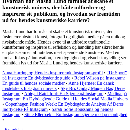
Hvordan har Masha Lund formået at skabe et
kunstnerisk univers, der både udfordrer og
inspirerer sit publikum, og hvordan ser fremtiden
ud for hendes kunstneriske karriere?
Masha Lund har formået at skabe et kunstnerisk univers, der
fusionerer abstrakt kunst, fotografi og digitale medier på en unik og
nyskabende måde. Hendes evne til at udfordre traditionelle
kunstformer og inspirere til refleksion og handling har sikret hende
en plads som en af nutidens mest spændende kunstnere. Med en
fortsat fokus på innovation, bæredygtighed og visuel storytelling ser
fremtiden lys ud for Masha Lund og hendes kunstneriske karriere.
Nana Harring og Hendes Inspirerende Instagram-profil
•
“Dr Sport”
på Instagram: En dybdegående guide
•
Rebel Wilson på Instagram:
En guide til hendes sociale medier
•
Anne Hjernøe: En dansk
madelskers Instagram-univers
•
Sky Bri: Opdag Magien Bag Deres
Instagram
•
Abigail Ratchford: En Stjerne på Instagram
•
Medina på
Instagram: En Dybdegående Guide til Hendes Social Media Univers
•
Copenhagen Fashion Week: En Dybdegående Analyse Af Deres
Indflydelse På Instagram
•
Sarah-Sofie Boussnina og hendes
Instagram
•
Stine Ellerbæk – En Instagram-stjerne med personlighed
•
_
Kvindelist