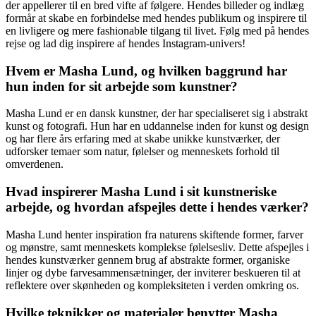
der appellerer til en bred vifte af følgere. Hendes billeder og indlæg
formår at skabe en forbindelse med hendes publikum og inspirere til
en livligere og mere fashionable tilgang til livet. Følg med på hendes
rejse og lad dig inspirere af hendes Instagram-univers!
Hvem er Masha Lund, og hvilken baggrund har
hun inden for sit arbejde som kunstner?
Masha Lund er en dansk kunstner, der har specialiseret sig i abstrakt
kunst og fotografi. Hun har en uddannelse inden for kunst og design
og har flere års erfaring med at skabe unikke kunstværker, der
udforsker temaer som natur, følelser og menneskets forhold til
omverdenen.
Hvad inspirerer Masha Lund i sit kunstneriske
arbejde, og hvordan afspejles dette i hendes værker?
Masha Lund henter inspiration fra naturens skiftende former, farver
og mønstre, samt menneskets komplekse følelsesliv. Dette afspejles i
hendes kunstværker gennem brug af abstrakte former, organiske
linjer og dybe farvesammensætninger, der inviterer beskueren til at
reflektere over skønheden og kompleksiteten i verden omkring os.
Hvilke teknikker og materialer benytter Masha