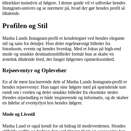
tiltrækker tusindvis af følgere. I denne guide vil vi udforske hendes
Instagram-univers og se nærmere på, hvad der gør hendes profil så
tiltalende.
Profilen og Stil
Masha Lunds Instagram-profil er kendetegnet ved hendes elegante
stil og sans for detaljer. Hun deler regelmæssigt billeder fra
fotoshoots, events og hendes hverdag. Med et fokus på high-end
mode og smukke destinationsbilleder formår hun at skabe en
æstetisk tiltalende feed, der fanger følgernes opmærksomhed.
Rejseeventyr og Oplevelser
En af de mest fascinerende dele af Masha Lunds Instagram-profil er
hendes rejseeventyr. Hun tager sine følgere med på spændende ture
rundt om i verden og deler smukke billeder fra eksotiske steder.
Hendes rejseindlæg er både inspirerende og informativ, og de skaber
en følelse af eventyrlyst hos hendes følgere.
Mode og Livsstil
Masha Lund er også kendt for sit bidrag til modeverdenen. Hendes