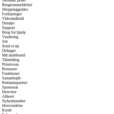
Nedsatte priser
Brugeranmeldelser
Shoppingguides
Forklaringer
Videoindhold
Detaljer
Support
Brug for hjælp
Vurdering
Job
Send et tip
Deltager
Mit dashboard
Tilmelding
Prisniveau
Bonusser
Funktioner
Samarbejde
Reklamepartner
Sponsorat
Henviser
Allieret
Nyhedsmedier
Henvendelse
Kreds