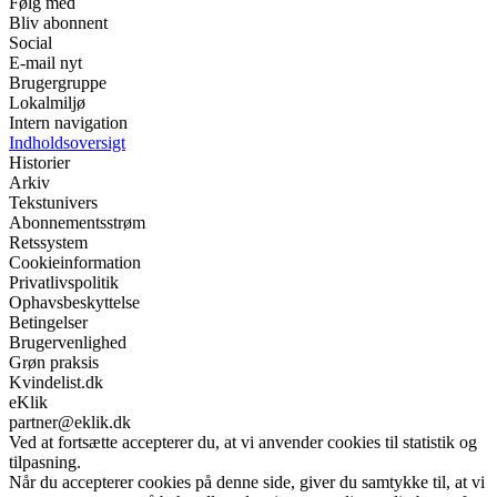
Følg med
Bliv abonnent
Social
E-mail nyt
Brugergruppe
Lokalmiljø
Intern navigation
Indholdsoversigt
Historier
Arkiv
Tekstunivers
Abonnementsstrøm
Retssystem
Cookieinformation
Privatlivspolitik
Ophavsbeskyttelse
Betingelser
Brugervenlighed
Grøn praksis
Kvindelist.dk
eKlik
partner@eklik.dk
Ved at fortsætte accepterer du, at vi anvender cookies til statistik og
tilpasning.
Når du accepterer cookies på denne side, giver du samtykke til, at vi