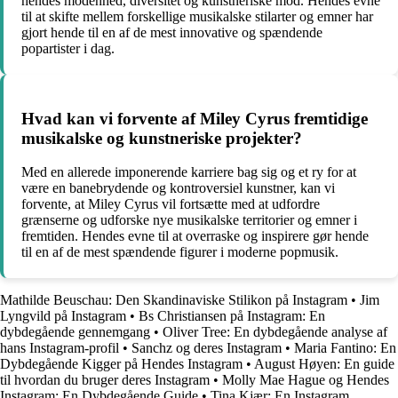
hendes modenhed, diversitet og kunstneriske mod. Hendes evne
til at skifte mellem forskellige musikalske stilarter og emner har
gjort hende til en af de mest innovative og spændende
popartister i dag.
Hvad kan vi forvente af Miley Cyrus fremtidige
musikalske og kunstneriske projekter?
Med en allerede imponerende karriere bag sig og et ry for at
være en banebrydende og kontroversiel kunstner, kan vi
forvente, at Miley Cyrus vil fortsætte med at udfordre
grænserne og udforske nye musikalske territorier og emner i
fremtiden. Hendes evne til at overraske og inspirere gør hende
til en af de mest spændende figurer i moderne popmusik.
Mathilde Beuschau: Den Skandinaviske Stilikon på Instagram
•
Jim
Lyngvild på Instagram
•
Bs Christiansen på Instagram: En
dybdegående gennemgang
•
Oliver Tree: En dybdegående analyse af
hans Instagram-profil
•
Sanchz og deres Instagram
•
Maria Fantino: En
Dybdegående Kigger på Hendes Instagram
•
August Høyen: En guide
til hvordan du bruger deres Instagram
•
Molly Mae Hague og Hendes
Instagram: En Dybdegående Guide
•
Tina Kjær: En Instagram