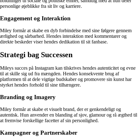
holdninger til sociale og politiske emner, samtidig med at hun deler
personlige øjeblikke fra sit liv og karriere.
Engagement og Interaktion
Miley formår at skabe en dyb forbindelse med sine følgere gennem
ærlighed og sårbarhed. Hendes interaktion med kommentarer og
direkte beskeder viser hendes dedikation til sit fanbase.
Strategi bag Successen
Mileys succes på Instagram kan tilskrives hendes autenticitet og evne
til at skille sig ud fra mængden. Hendes konsekvente brug af
platformen til at dele vigtige budskaber og promovere sin kunst har
styrket hendes forhold til sine tilhængere.
Branding og Imagery
Miley formår at skabe et visuelt brand, der er genkendeligt og
autentisk. Hun anvender en blanding af sjov, glamour og rå ægthed til
at fremvise forskellige facetter af sin personlighed.
Kampagner og Partnerskaber