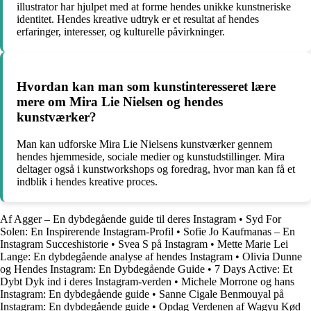
illustrator har hjulpet med at forme hendes unikke kunstneriske
identitet. Hendes kreative udtryk er et resultat af hendes
erfaringer, interesser, og kulturelle påvirkninger.
Hvordan kan man som kunstinteresseret lære
mere om Mira Lie Nielsen og hendes
kunstværker?
Man kan udforske Mira Lie Nielsens kunstværker gennem
hendes hjemmeside, sociale medier og kunstudstillinger. Mira
deltager også i kunstworkshops og foredrag, hvor man kan få et
indblik i hendes kreative proces.
Af Agger – En dybdegående guide til deres Instagram
•
Syd For
Solen: En Inspirerende Instagram-Profil
•
Sofie Jo Kaufmanas – En
Instagram Succeshistorie
•
Svea S på Instagram
•
Mette Marie Lei
Lange: En dybdegående analyse af hendes Instagram
•
Olivia Dunne
og Hendes Instagram: En Dybdegående Guide
•
7 Days Active: Et
Dybt Dyk ind i deres Instagram-verden
•
Michele Morrone og hans
Instagram: En dybdegående guide
•
Sanne Cigale Benmouyal på
Instagram: En dybdegående guide
•
Opdag Verdenen af Wagyu Kød