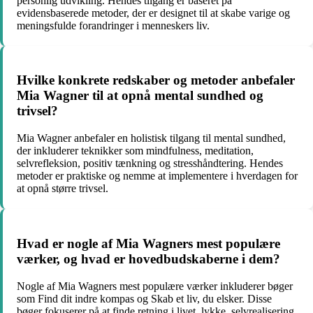
personlig udvikling. Hendes tilgang er baseret på
evidensbaserede metoder, der er designet til at skabe varige og
meningsfulde forandringer i menneskers liv.
Hvilke konkrete redskaber og metoder anbefaler
Mia Wagner til at opnå mental sundhed og
trivsel?
Mia Wagner anbefaler en holistisk tilgang til mental sundhed,
der inkluderer teknikker som mindfulness, meditation,
selvrefleksion, positiv tænkning og stresshåndtering. Hendes
metoder er praktiske og nemme at implementere i hverdagen for
at opnå større trivsel.
Hvad er nogle af Mia Wagners mest populære
værker, og hvad er hovedbudskaberne i dem?
Nogle af Mia Wagners mest populære værker inkluderer bøger
som Find dit indre kompas og Skab et liv, du elsker. Disse
bøger fokuserer på at finde retning i livet, lykke, selvrealisering