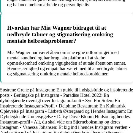
og balance mellem arbejde og personlige liv.
Hvordan har Mia Wagner bidraget til at
nedbryde tabuer og stigmatisering omkring
mentale helbredsproblemer?
Mia Wagner har været åben om sine egne udfordringer med
mental sundhed og har brugt sin platform til at skabe
opmærksomhed omkring vigtigheden af at tale åbent om emnet.
Hendes ærlighed og empati har været med til at nedbryde tabuer
og stigmatisering omkring mentale helbredsproblemer.
Søstrene Grene på Instagram: En guide til indsigtsfulde og inspirerende
posts
•
Berlingske på Instagram
•
Paradise Hotel 2022: En
dybdegående oversigt over Instagram-konti
•
Syd For Solen: En
Inspirerende Instagram-Profil
•
Delphine Restaurant: En Kulinarisk
Oplevelse på Instagram
•
Lisbeth Østergaard og Hendes Instagram: En
Dybdegående Undersøgelse
•
Daisy Dove Bloom Hudson og hendes
Instagram-profil
•
Alt, du skal vide om Stjerneboksning og deres
Instagram
•
Vanessa Johansen: Et kig ind i hendes Instagram-verden
•
Amber Heard på Instagram: En dybdegående analyse af stjernens