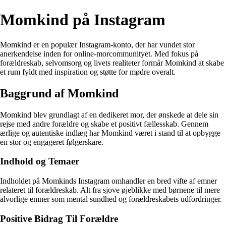
Momkind på Instagram
Momkind er en populær Instagram-konto, der har vundet stor
anerkendelse inden for online-morcommunityet. Med fokus på
forældreskab, selvomsorg og livets realiteter formår Momkind at skabe
et rum fyldt med inspiration og støtte for mødre overalt.
Baggrund af Momkind
Momkind blev grundlagt af en dedikeret mor, der ønskede at dele sin
rejse med andre forældre og skabe et positivt fællesskab. Gennem
ærlige og autentiske indlæg har Momkind været i stand til at opbygge
en stor og engageret følgerskare.
Indhold og Temaer
Indholdet på Momkinds Instagram omhandler en bred vifte af emner
relateret til forældreskab. Alt fra sjove øjeblikke med børnene til mere
alvorlige emner som mental sundhed og forældreskabets udfordringer.
Positive Bidrag Til Forældre