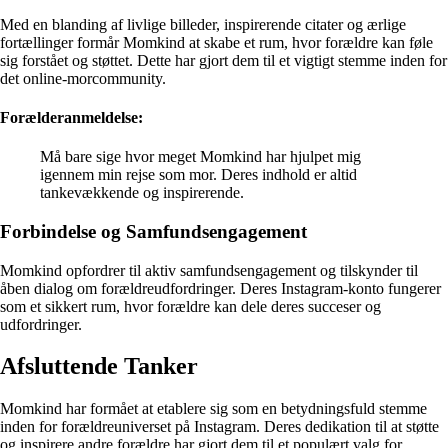
Med en blanding af livlige billeder, inspirerende citater og ærlige
fortællinger formår Momkind at skabe et rum, hvor forældre kan føle
sig forstået og støttet. Dette har gjort dem til et vigtigt stemme inden for
det online-morcommunity.
Forælderanmeldelse:
Må bare sige hvor meget Momkind har hjulpet mig
igennem min rejse som mor. Deres indhold er altid
tankevækkende og inspirerende.
Forbindelse og Samfundsengagement
Momkind opfordrer til aktiv samfundsengagement og tilskynder til
åben dialog om forældreudfordringer. Deres Instagram-konto fungerer
som et sikkert rum, hvor forældre kan dele deres succeser og
udfordringer.
Afsluttende Tanker
Momkind har formået at etablere sig som en betydningsfuld stemme
inden for forældreuniverset på Instagram. Deres dedikation til at støtte
og inspirere andre forældre har gjort dem til et populært valg for