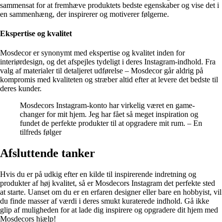
sammensat for at fremhæve produktets bedste egenskaber og vise det i
en sammenhæng, der inspirerer og motiverer følgerne.
Ekspertise og kvalitet
Mosdecor er synonymt med ekspertise og kvalitet inden for
interiørdesign, og det afspejles tydeligt i deres Instagram-indhold. Fra
valg af materialer til detaljeret udførelse – Mosdecor går aldrig på
kompromis med kvaliteten og stræber altid efter at levere det bedste til
deres kunder.
Mosdecors Instagram-konto har virkelig været en game-
changer for mit hjem. Jeg har fået så meget inspiration og
fundet de perfekte produkter til at opgradere mit rum. – En
tilfreds følger
Afsluttende tanker
Hvis du er på udkig efter en kilde til inspirerende indretning og
produkter af høj kvalitet, så er Mosdecors Instagram det perfekte sted
at starte. Uanset om du er en erfaren designer eller bare en hobbyist, vil
du finde masser af værdi i deres smukt kuraterede indhold. Gå ikke
glip af muligheden for at lade dig inspirere og opgradere dit hjem med
Mosdecors hjælp!