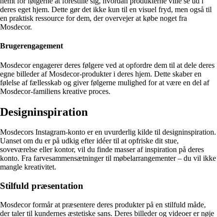
nemt for følgerne at forestille sig, hvordan produkterne ville se ud i
deres eget hjem. Dette gør det ikke kun til en visuel fryd, men også til
en praktisk ressource for dem, der overvejer at købe noget fra
Mosdecor.
Brugerengagement
Mosdecor engagerer deres følgere ved at opfordre dem til at dele deres
egne billeder af Mosdecor-produkter i deres hjem. Dette skaber en
følelse af fællesskab og giver følgerne mulighed for at være en del af
Mosdecor-familiens kreative proces.
Designinspiration
Mosdecors Instagram-konto er en uvurderlig kilde til designinspiration.
Uanset om du er på udkig efter idéer til at opfriske dit stue,
soveværelse eller kontor, vil du finde masser af inspiration på deres
konto. Fra farvesammensætninger til møbelarrangementer – du vil ikke
mangle kreativitet.
Stilfuld præsentation
Mosdecor formår at præsentere deres produkter på en stilfuld måde,
der taler til kundernes æstetiske sans. Deres billeder og videoer er nøje